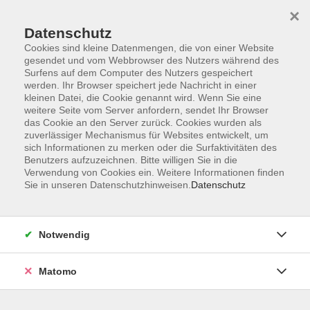
×
Datenschutz
Cookies sind kleine Datenmengen, die von einer Website
gesendet und vom Webbrowser des Nutzers während des
Surfens auf dem Computer des Nutzers gespeichert
Zum Hauptinhalt springen
werden. Ihr Browser speichert jede Nachricht in einer
kleinen Datei, die Cookie genannt wird. Wenn Sie eine
weitere Seite vom Server anfordern, sendet Ihr Browser
Der Kurs konnte nicht gefunden werden.
das Cookie an den Server zurück. Cookies wurden als
zuverlässiger Mechanismus für Websites entwickelt, um
sich Informationen zu merken oder die Surfaktivitäten des
Benutzers aufzuzeichnen. Bitte willigen Sie in die
Verwendung von Cookies ein. Weitere Informationen finden
Sie in unseren Datenschutzhinweisen.
Datenschutz
Barrierefreiheitserklärung
AGB
Datenschutzerklärung
Notwendig
Widerrufsbelehrung
Impressum
Matomo
Widerruf