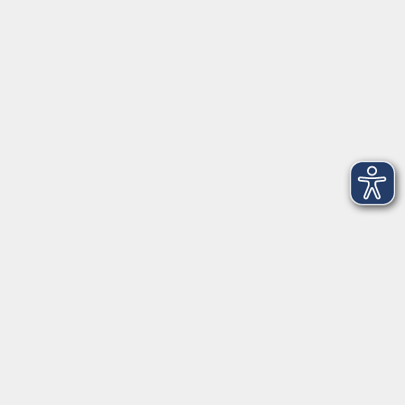
Telefon: 09971 8501-0
Fax: 09971 8501-30
Öffnungszeiten
VHS
Montag bis Donnerstag
08:00 - 12:00
13:00 - 16:00
Freitag
08:00 - 14:00
Anmeldung für
Deutschkurse und Prüfungen:
Dienstag bis Donnerstag:
8:00-13:00
14:00-16:00