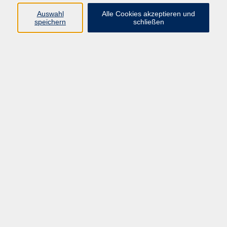
Auswahl
Alle Cookies akzeptieren und
Programm
speichern
schließen
Kultur & Gesellschaft
Kreatives & Freizeit
Gesundheit
Sprachen
Beruf
Meisterschule
Junge VHS
Internationale Projekte
Inhalte
Startseite