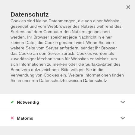
×
Datenschutz
Cookies sind kleine Datenmengen, die von einer Website
gesendet und vom Webbrowser des Nutzers während des
Surfens auf dem Computer des Nutzers gespeichert
Zum Hauptinhalt springen
werden. Ihr Browser speichert jede Nachricht in einer
kleinen Datei, die Cookie genannt wird. Wenn Sie eine
weitere Seite vom Server anfordern, sendet Ihr Browser
Der Kurs konnte nicht gefunden werden.
das Cookie an den Server zurück. Cookies wurden als
zuverlässiger Mechanismus für Websites entwickelt, um
sich Informationen zu merken oder die Surfaktivitäten des
Benutzers aufzuzeichnen. Bitte willigen Sie in die
Verwendung von Cookies ein. Weitere Informationen finden
Sie in unseren Datenschutzhinweisen.
Datenschutz
Barrierefreiheitserklärung
AGB
Datenschutzerklärung
Notwendig
Widerrufsbelehrung
Impressum
Matomo
Widerruf