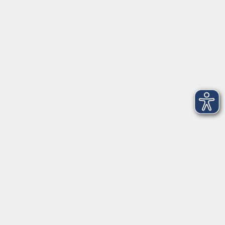
Telefon: 09971 8501-0
Fax: 09971 8501-30
Öffnungszeiten
VHS
Montag bis Donnerstag
08:00 - 12:00
13:00 - 16:00
Freitag
08:00 - 14:00
Anmeldung für
Deutschkurse und Prüfungen:
Dienstag bis Donnerstag:
8:00-13:00
14:00-16:00