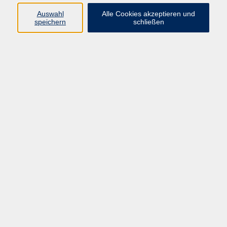
Auswahl
Alle Cookies akzeptieren und
Programm
speichern
schließen
Kultur & Gesellschaft
Kreatives & Freizeit
Gesundheit
Sprachen
Beruf
Meisterschule
Junge VHS
Internationale Projekte
Inhalte
Startseite