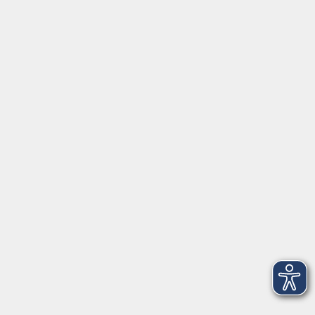
Inhalte
Startseite
Aktuelles
Firmenschulungen
Internationale Projekte
Kontakt
Mehr VHS
Unsere Berufsfachschulen
Über uns
EN 🇬🇧
Volkshochschule im Landkreis Cham e.V.
Pfarrer-Seidl-Str. 1