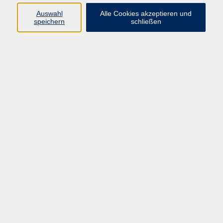
Einstieg und Schnupperstunde jederzeit möglich!
Auswahl
Alle Cookies akzeptieren und
speichern
schließen
In stressfreier Atmosphäre tun wir gemeinsam etwas
zur...
· Korrektur der Körperhaltung
· Verbesserung von Reaktion und Konzentration
· Kräftigung aller Muskelgruppen (wichtig bei
Wirbelsäulenproblemen)
· Förderung des Knochenaufbaus (wichtig bei
Osteoporose)
Dieses spezielle Bewegungsprogramm kann bis ins
hohe Alter durchgeführt werden. Diese Gruppen
werden von unseren erfahrenen und auch von allen
Krankenkassen anerkannten Fachübungsleitern
geleitet.