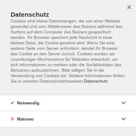
×
Datenschutz
Cookies sind kleine Datenmengen, die von einer Website
gesendet und vom Webbrowser des Nutzers während des
Surfens auf dem Computer des Nutzers gespeichert
Zum Hauptinhalt springen
werden. Ihr Browser speichert jede Nachricht in einer
kleinen Datei, die Cookie genannt wird. Wenn Sie eine
weitere Seite vom Server anfordern, sendet Ihr Browser
das Cookie an den Server zurück. Cookies wurden als
zuverlässiger Mechanismus für Websites entwickelt, um
sich Informationen zu merken oder die Surfaktivitäten des
Sie sind hier:
Benutzers aufzuzeichnen. Bitte willigen Sie in die
Gesundheit
Reha-Sport
Verwendung von Cookies ein. Weitere Informationen finden
Orthopädie/Wirbelsäule
Sie in unseren Datenschutzhinweisen.
Datenschutz
Reha-Sport Falkenstein Trockengymnastik 5
Notwendig
Einstieg und Schnupperstunde jederzeit
möglich!
Matomo
Jahreskurs