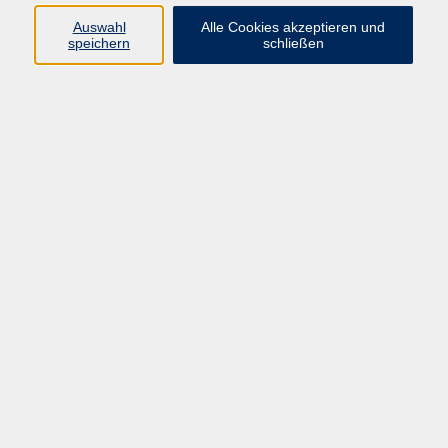
Einstieg und Schnupperstunde jederzeit möglich!
Auswahl
Alle Cookies akzeptieren und
speichern
schließen
In stressfreier Atmosphäre tun wir gemeinsam etwas
zur...
· Korrektur der Körperhaltung
· Verbesserung von Reaktion und Konzentration
· Kräftigung aller Muskelgruppen (wichtig bei
Wirbelsäulenproblemen)
· Förderung des Knochenaufbaus (wichtig bei
Osteoporose)
Dieses spezielle Bewegungsprogramm kann bis ins
hohe Alter durchgeführt werden. Diese Gruppen
werden von unseren erfahrenen und auch von allen
Krankenkassen anerkannten Fachübungsleitern
geleitet.
Beitrag für Selbstzahler: 7,00 € je Einheit