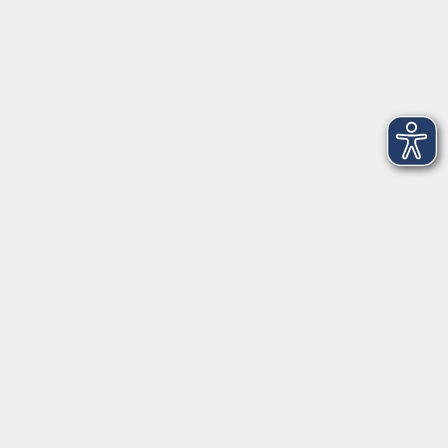
Unsere Berufsfachschulen
Über uns
EN 🇬🇧
Volkshochschule im Landkreis Cham e.V.
Pfarrer-Seidl-Str. 1
93413 Cham
info@vhs-cham.de
Telefon: 09971 8501-0
Fax: 09971 8501-30
Öffnungszeiten