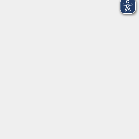
Volkshochschule im Landkreis Cham e.V.
Pfarrer-Seidl-Str. 1
93413 Cham
info@vhs-cham.de
Telefon: 09971 8501-0
Fax: 09971 8501-30
Öffnungszeiten
VHS
Montag bis Donnerstag
08:00 - 12:00
13:00 - 16:00
Freitag
08:00 - 14:00