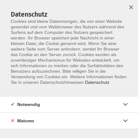
×
Datenschutz
Cookies sind kleine Datenmengen, die von einer Website
gesendet und vom Webbrowser des Nutzers während des
Surfens auf dem Computer des Nutzers gespeichert
Zum Hauptinhalt springen
werden. Ihr Browser speichert jede Nachricht in einer
kleinen Datei, die Cookie genannt wird. Wenn Sie eine
weitere Seite vom Server anfordern, sendet Ihr Browser
das Cookie an den Server zurück. Cookies wurden als
zuverlässiger Mechanismus für Websites entwickelt, um
sich Informationen zu merken oder die Surfaktivitäten des
Sie sind hier:
Benutzers aufzuzeichnen. Bitte willigen Sie in die
Gesundheit
Reha-Sport
Herzsport
Verwendung von Cookies ein. Weitere Informationen finden
Sie in unseren Datenschutzhinweisen.
Datenschutz
Reha-Sport Roding Herzsport
Einstieg und Schnupperstunde jederzeit
Notwendig
möglich!
Einstieg und Schnupperstunde jederzeit möglich!
Matomo
Unter der ärztlichen Leitung wird von der speziell