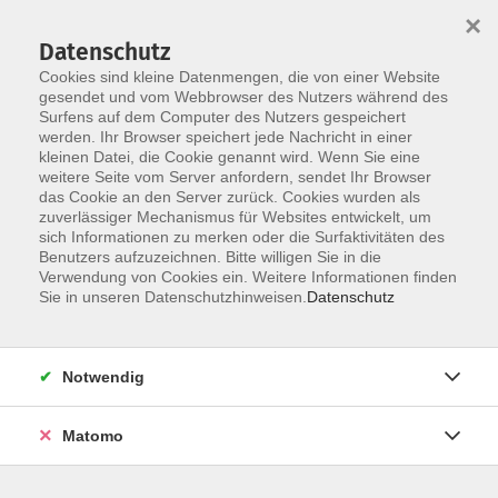
×
Datenschutz
Cookies sind kleine Datenmengen, die von einer Website
gesendet und vom Webbrowser des Nutzers während des
Surfens auf dem Computer des Nutzers gespeichert
Zum Hauptinhalt springen
werden. Ihr Browser speichert jede Nachricht in einer
kleinen Datei, die Cookie genannt wird. Wenn Sie eine
weitere Seite vom Server anfordern, sendet Ihr Browser
das Cookie an den Server zurück. Cookies wurden als
zuverlässiger Mechanismus für Websites entwickelt, um
sich Informationen zu merken oder die Surfaktivitäten des
Sie sind hier:
Benutzers aufzuzeichnen. Bitte willigen Sie in die
Gesundheit
Verwendung von Cookies ein. Weitere Informationen finden
Sie in unseren Datenschutzhinweisen.
Datenschutz
Reha-Sport Beucherling Trockengymnastik 1
Einstieg und Schnupperstunde jederzeit
Notwendig
möglich!
Jahreskurs
Matomo
Einstieg und Schnupperstunde jederzeit möglich!