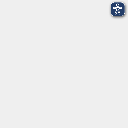
Volkshochschule im Landkreis Cham e.V.
Pfarrer-Seidl-Str. 1
93413 Cham
info@vhs-cham.de
Telefon: 09971 8501-0
Fax: 09971 8501-30
Öffnungszeiten
VHS
Montag bis Donnerstag
08:00 - 12:00
13:00 - 16:00
Freitag
08:00 - 14:00