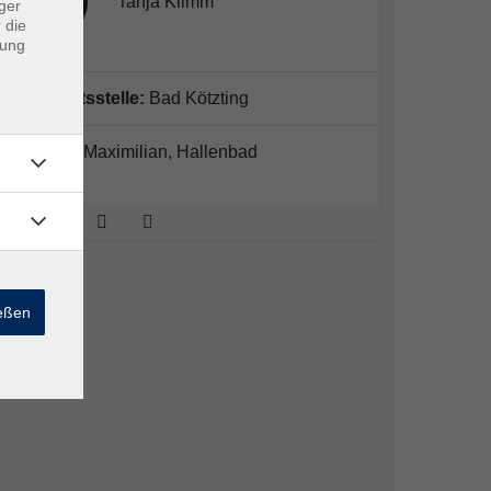
Tanja Klimm
ger
 die
dung
Geschäftsstelle:
Bad Kötzting
Klinikum Maximilian, Hallenbad
ießen