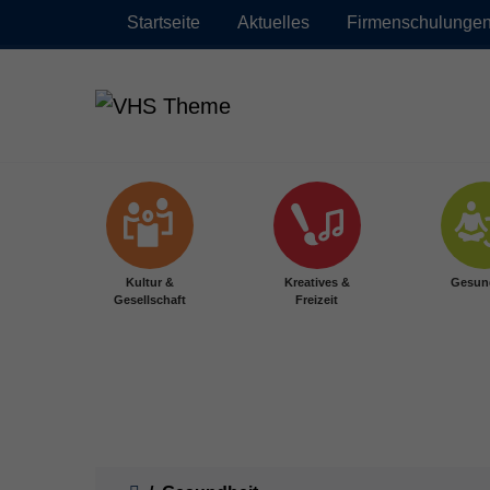
Startseite
Aktuelles
Firmenschulunge
Zum Hauptinhalt springen
Kultur &
Kreatives &
Gesun
Gesellschaft
Freizeit
Sie sind hier: