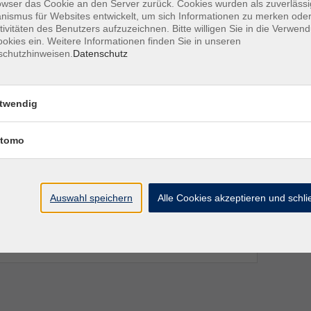
owser das Cookie an den Server zurück. Cookies wurden als zuverlässi
ismus für Websites entwickelt, um sich Informationen zu merken oder
tivitäten des Benutzers aufzuzeichnen. Bitte willigen Sie in die Verwen
okies ein. Weitere Informationen finden Sie in unseren
schutzhinweisen.
Datenschutz
Ort / Raum
twendig
tomo
8:00 Uhr
8:00 Uhr
Auswahl speichern
Alle Cookies akzeptieren und schl
8:00 Uhr
8:00 Uhr