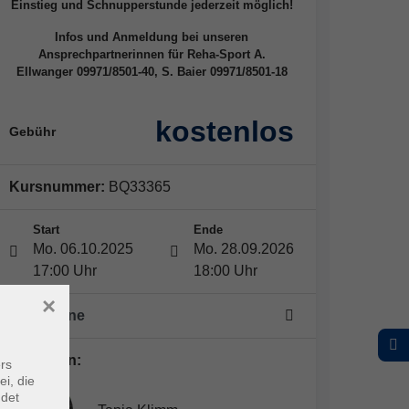
Einstieg und Schnupperstunde jederzeit möglich!
Infos und Anmeldung bei unseren
Ansprechpartnerinnen für Reha-Sport A.
Ellwanger 09971/8501-40, S. Baier 09971/8501-18
kostenlos
Gebühr
Kursnummer:
BQ33365
Start
Ende
Mo. 06.10.2025
Mo. 28.09.2026
17:00 Uhr
18:00 Uhr
×
46 Termine
Dozent*in:
rs
ei, die
ndet