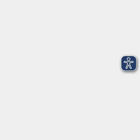
Telefon: 09971 8501-0
Fax: 09971 8501-30
Öffnungszeiten
VHS
Montag bis Donnerstag
08:00 - 12:00
13:00 - 16:00
Freitag
08:00 - 14:00
Anmeldung für
Deutschkurse und Prüfungen:
Dienstag bis Donnerstag:
8:00-13:00
14:00-16:00