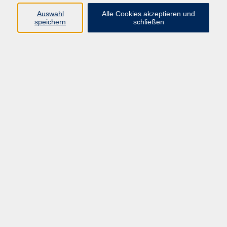
Auswahl
Alle Cookies akzeptieren und
Programm
speichern
schließen
Kultur & Gesellschaft
Kreatives & Freizeit
Gesundheit
Sprachen
Beruf
Meisterschule
Junge VHS
Internationale Projekte
Inhalte
Startseite