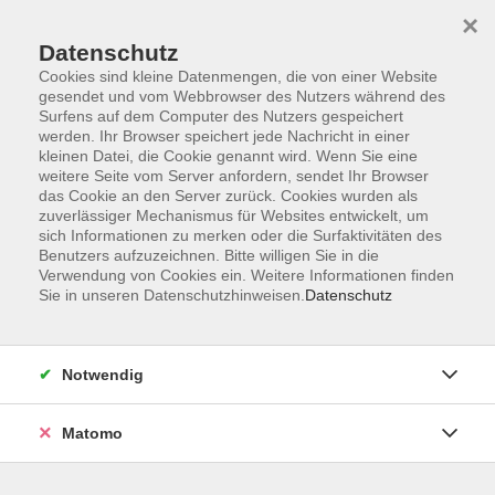
×
Datenschutz
Cookies sind kleine Datenmengen, die von einer Website
gesendet und vom Webbrowser des Nutzers während des
Surfens auf dem Computer des Nutzers gespeichert
Zum Hauptinhalt springen
werden. Ihr Browser speichert jede Nachricht in einer
kleinen Datei, die Cookie genannt wird. Wenn Sie eine
weitere Seite vom Server anfordern, sendet Ihr Browser
Der Kurs konnte nicht gefunden werden.
das Cookie an den Server zurück. Cookies wurden als
zuverlässiger Mechanismus für Websites entwickelt, um
sich Informationen zu merken oder die Surfaktivitäten des
Benutzers aufzuzeichnen. Bitte willigen Sie in die
Verwendung von Cookies ein. Weitere Informationen finden
Sie in unseren Datenschutzhinweisen.
Datenschutz
Barrierefreiheitserklärung
AGB
Datenschutzerklärung
Notwendig
Widerrufsbelehrung
Impressum
Matomo
Widerruf