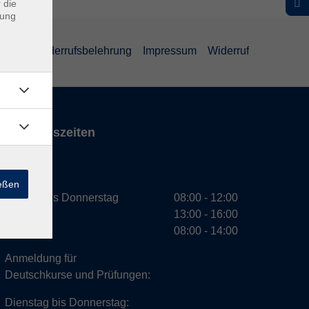
 die
dung
ärung
Widerrufsbelehrung
Impressum
Widerruf
Öffnungszeiten
VHS
ießen
Montag bis Donnerstag
08:00 - 12:00
13:00 - 16:00
Freitag
08:00 - 14:00
Anmeldung für
Deutschkurse und Prüfungen:
Dienstag bis Donnerstag: