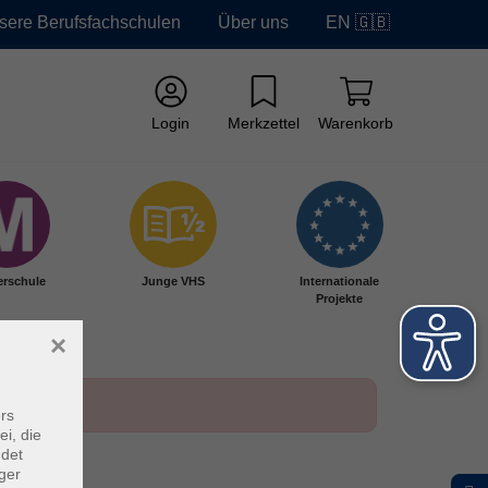
sere Berufsfachschulen
Über uns
EN 🇬🇧
Login
Merkzettel
Warenkorb
erschule
Junge VHS
Internationale
Projekte
×
rs
ei, die
ndet
ger