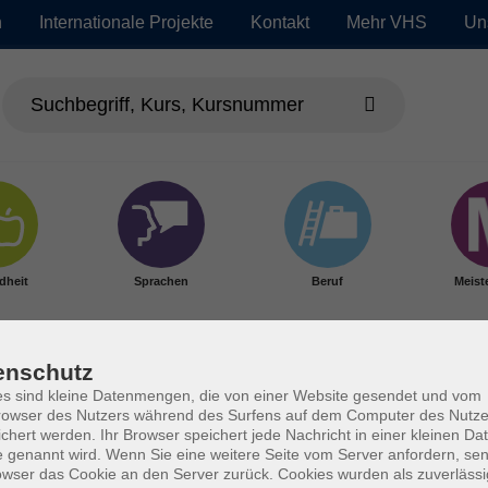
n
Internationale Projekte
Kontakt
Mehr VHS
Un
dheit
Sprachen
Beruf
Meist
enschutz
s sind kleine Datenmengen, die von einer Website gesendet und vom
owser des Nutzers während des Surfens auf dem Computer des Nutze
chert werden. Ihr Browser speichert jede Nachricht in einer kleinen Dat
 genannt wird. Wenn Sie eine weitere Seite vom Server anfordern, se
owser das Cookie an den Server zurück. Cookies wurden als zuverlässi