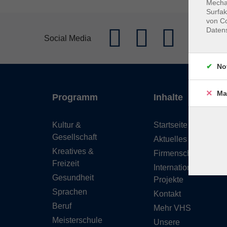
Mechan
Surfak
von Co
Daten
Social Media
No
Ma
Programm
Inhalte
Kultur &
Startseite
Gesellschaft
Aktuelles
Kreatives &
Firmenschulungen
Freizeit
Internationale
Gesundheit
Projekte
Sprachen
Kontakt
Beruf
Mehr VHS
Meisterschule
Unsere