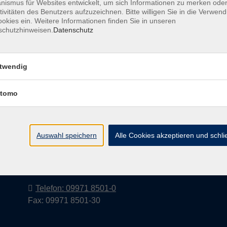
ismus für Websites entwickelt, um sich Informationen zu merken oder
tivitäten des Benutzers aufzuzeichnen. Bitte willigen Sie in die Verwen
okies ein. Weitere Informationen finden Sie in unseren
schutzhinweisen.
Datenschutz
Barrierefreiheitserklärung
AGB
Datenschutzerkl
twendig
tomo
Volkshochschule im Landkreis Cham
e.V.
Auswahl speichern
Alle Cookies akzeptieren und schl
Pfarrer-Seidl-Str. 1
93413 Cham
info@vhs-cham.de
Telefon: 09971 8501-0
Fax: 09971 8501-30