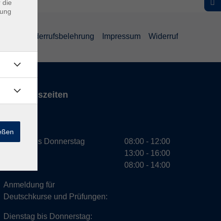
 die
dung
ärung
Widerrufsbelehrung
Impressum
Widerruf
Öffnungszeiten
VHS
ießen
Montag bis Donnerstag
08:00 - 12:00
13:00 - 16:00
Freitag
08:00 - 14:00
Anmeldung für
Deutschkurse und Prüfungen:
Dienstag bis Donnerstag: