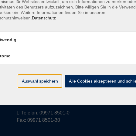
ismus für Websites entwickelt, um sich Informationen zu merken oder
tivitäten des Benutzers aufzuzeichnen. Bitte willigen Sie in die Verwen
okies ein. Weitere Informationen finden Sie in unseren
schutzhinweisen.
Datenschutz
Barrierefreiheitserklärung
AGB
Datenschutzerkl
twendig
tomo
Volkshochschule im Landkreis Cham
e.V.
Auswahl speichern
Alle Cookies akzeptieren und schl
Pfarrer-Seidl-Str. 1
93413 Cham
info@vhs-cham.de
Telefon: 09971 8501-0
Fax: 09971 8501-30