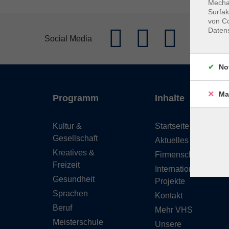
Mechan
Surfak
von Co
Daten
Social Media
No
Ma
Programm
Inhalte
Kultur &
Startseite
Gesellschaft
Aktuelles
Kreatives &
Firmenschulungen
Freizeit
Internationale
Gesundheit
Projekte
Sprachen
Kontakt
Beruf
Mehr VHS
Meisterschule
Unsere