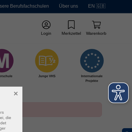
sere Berufsfachschulen
Über uns
EN 🇬🇧
Login
Merkzettel
Warenkorb
erschule
Junge VHS
Internationale
Projekte
×
rs
ei, die
ndet
ger