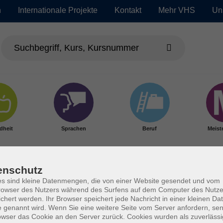
n
Internationale Projekte
Kontakt
Mehr VHS
Un
dheit
Sprachen
Beruf
Meist
enschutz
s sind kleine Datenmengen, die von einer Website gesendet und vom
owser des Nutzers während des Surfens auf dem Computer des Nutze
chert werden. Ihr Browser speichert jede Nachricht in einer kleinen Dat
 genannt wird. Wenn Sie eine weitere Seite vom Server anfordern, se
owser das Cookie an den Server zurück. Cookies wurden als zuverlässi