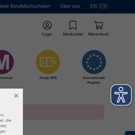
sere Berufsfachschulen
Über uns
EN 🇬🇧
Login
Merkzettel
Warenkorb
erschule
Junge VHS
Internationale
Projekte
×
rs
ei, die
ndet
ger