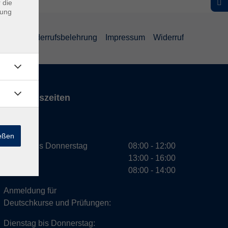
 die
dung
ärung
Widerrufsbelehrung
Impressum
Widerruf
Öffnungszeiten
VHS
ießen
Montag bis Donnerstag
08:00 - 12:00
13:00 - 16:00
Freitag
08:00 - 14:00
Anmeldung für
Deutschkurse und Prüfungen:
Dienstag bis Donnerstag: