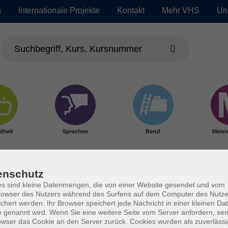
n
Internationale Projekte
Kontakt
Mehr VHS
Un
dheit
Sprachen
Beruf
Meist
enschutz
s sind kleine Datenmengen, die von einer Website gesendet und vom
owser des Nutzers während des Surfens auf dem Computer des Nutze
chert werden. Ihr Browser speichert jede Nachricht in einer kleinen Dat
 genannt wird. Wenn Sie eine weitere Seite vom Server anfordern, se
owser das Cookie an den Server zurück. Cookies wurden als zuverlässi