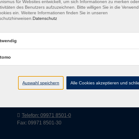
ismus für Websites entwickelt, um sich Informationen zu merken oder
tivitäten des Benutzers aufzuzeichnen. Bitte willigen Sie in die Verwen
okies ein. Weitere Informationen finden Sie in unseren
schutzhinweisen.
Datenschutz
Barrierefreiheitserklärung
AGB
Datenschutzerkl
twendig
tomo
Volkshochschule im Landkreis Cham
e.V.
Auswahl speichern
Alle Cookies akzeptieren und schl
Pfarrer-Seidl-Str. 1
93413 Cham
info@vhs-cham.de
Telefon: 09971 8501-0
Fax: 09971 8501-30