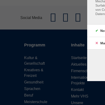
Mechan
Surfak
von Co
Daten
Social Media
No
Ma
Programm
Inhalte
Kultur &
Startseite
Gesellschaft
Aktuelles
Kreatives &
Firmenschulungen
Freizeit
Internationale
Gesundheit
Projekte
Sprachen
Kontakt
Beruf
Mehr VHS
Meisterschule
Unsere