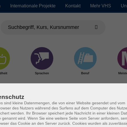
n
Internationale Projekte
Kontakt
Mehr VHS
Un
dheit
Sprachen
Beruf
Meist
enschutz
s sind kleine Datenmengen, die von einer Website gesendet und vom
owser des Nutzers während des Surfens auf dem Computer des Nutze
chert werden. Ihr Browser speichert jede Nachricht in einer kleinen Dat
 genannt wird. Wenn Sie eine weitere Seite vom Server anfordern, se
owser das Cookie an den Server zurück. Cookies wurden als zuverlässi