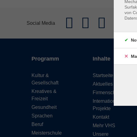
Mechan
Surfak
von Co
Daten
Social Media
No
Ma
Programm
Inhalte
Kultur &
Startseite
Gesellschaft
Aktuelles
Kreatives &
Firmenschulungen
Freizeit
Internationale
Gesundheit
Projekte
Sprachen
Kontakt
Beruf
Mehr VHS
Meisterschule
Unsere