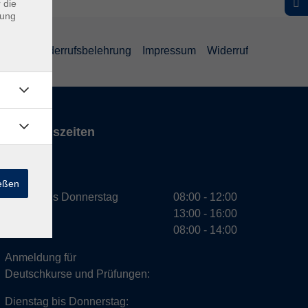
 die
dung
ärung
Widerrufsbelehrung
Impressum
Widerruf
Öffnungszeiten
VHS
ießen
Montag bis Donnerstag
08:00 - 12:00
13:00 - 16:00
Freitag
08:00 - 14:00
Anmeldung für
Deutschkurse und Prüfungen:
Dienstag bis Donnerstag: