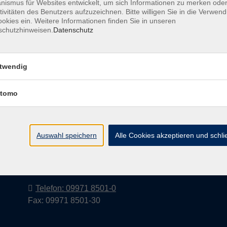
ismus für Websites entwickelt, um sich Informationen zu merken oder
tivitäten des Benutzers aufzuzeichnen. Bitte willigen Sie in die Verwen
okies ein. Weitere Informationen finden Sie in unseren
schutzhinweisen.
Datenschutz
Barrierefreiheitserklärung
AGB
Datenschutzerkl
twendig
tomo
Volkshochschule im Landkreis Cham
e.V.
Auswahl speichern
Alle Cookies akzeptieren und schl
Pfarrer-Seidl-Str. 1
93413 Cham
info@vhs-cham.de
Telefon: 09971 8501-0
Fax: 09971 8501-30