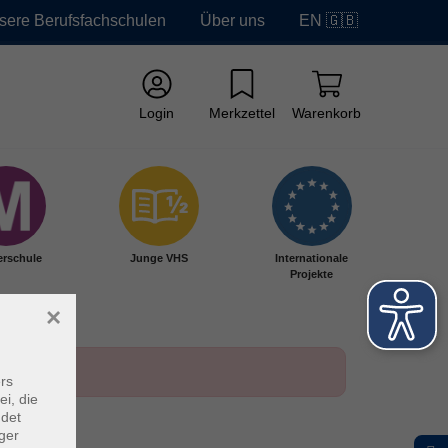
sere Berufsfachschulen
Über uns
EN 🇬🇧
Login
Merkzettel
Warenkorb
erschule
Junge VHS
Internationale
Projekte
×
rs
ei, die
ndet
ger