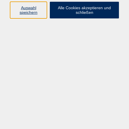
Auswahl
Alle Cookies akzeptieren und
Programm
speichern
schließen
Kultur & Gesellschaft
Kreatives & Freizeit
Gesundheit
Sprachen
Beruf
Meisterschule
Junge VHS
Internationale Projekte
Inhalte
Startseite