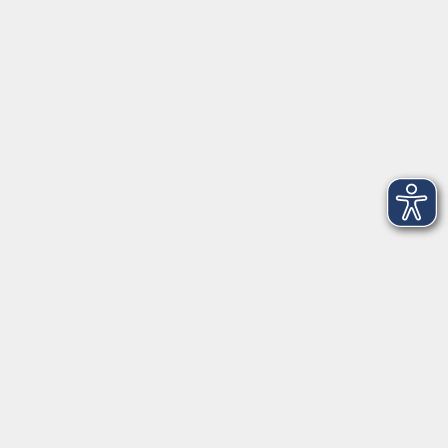
Telefon: 09971 8501-0
Fax: 09971 8501-30
Öffnungszeiten
VHS
Montag bis Donnerstag
08:00 - 12:00
13:00 - 16:00
Freitag
08:00 - 14:00
Anmeldung für
Deutschkurse und Prüfungen:
Dienstag bis Donnerstag:
8:00-13:00
14:00-16:00