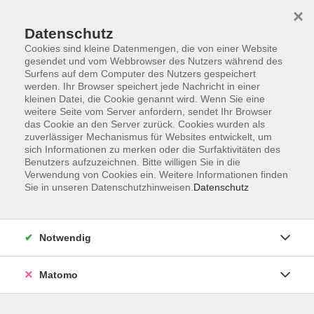
×
Datenschutz
Cookies sind kleine Datenmengen, die von einer Website
gesendet und vom Webbrowser des Nutzers während des
Surfens auf dem Computer des Nutzers gespeichert
Zum Hauptinhalt springen
werden. Ihr Browser speichert jede Nachricht in einer
kleinen Datei, die Cookie genannt wird. Wenn Sie eine
weitere Seite vom Server anfordern, sendet Ihr Browser
Der Kurs konnte nicht gefunden werden.
das Cookie an den Server zurück. Cookies wurden als
zuverlässiger Mechanismus für Websites entwickelt, um
sich Informationen zu merken oder die Surfaktivitäten des
Benutzers aufzuzeichnen. Bitte willigen Sie in die
Verwendung von Cookies ein. Weitere Informationen finden
Sie in unseren Datenschutzhinweisen.
Datenschutz
Barrierefreiheitserklärung
AGB
Datenschutzerklärung
Notwendig
Widerrufsbelehrung
Impressum
Matomo
Widerruf