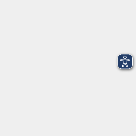
Telefon: 09971 8501-0
Fax: 09971 8501-30
Öffnungszeiten
VHS
Montag bis Donnerstag
08:00 - 12:00
13:00 - 16:00
Freitag
08:00 - 14:00
Anmeldung für
Deutschkurse und Prüfungen:
Dienstag bis Donnerstag:
8:00-13:00
14:00-16:00