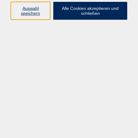
Auswahl
Alle Cookies akzeptieren und
Programm
speichern
schließen
Kultur & Gesellschaft
Kreatives & Freizeit
Gesundheit
Sprachen
Beruf
Meisterschule
Junge VHS
Internationale Projekte
Inhalte
Startseite