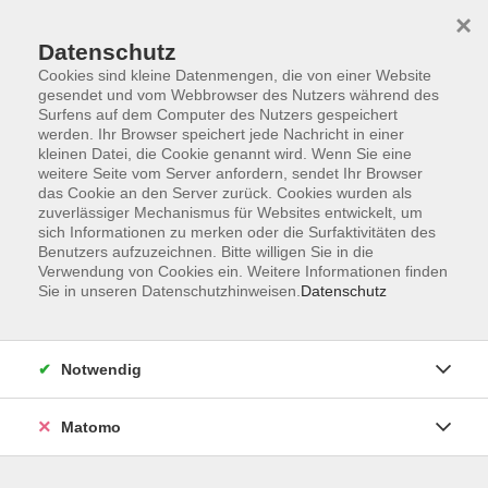
×
Datenschutz
Cookies sind kleine Datenmengen, die von einer Website
gesendet und vom Webbrowser des Nutzers während des
Surfens auf dem Computer des Nutzers gespeichert
Zum Hauptinhalt springen
werden. Ihr Browser speichert jede Nachricht in einer
kleinen Datei, die Cookie genannt wird. Wenn Sie eine
weitere Seite vom Server anfordern, sendet Ihr Browser
Der Kurs konnte nicht gefunden werden.
das Cookie an den Server zurück. Cookies wurden als
zuverlässiger Mechanismus für Websites entwickelt, um
sich Informationen zu merken oder die Surfaktivitäten des
Benutzers aufzuzeichnen. Bitte willigen Sie in die
Verwendung von Cookies ein. Weitere Informationen finden
Sie in unseren Datenschutzhinweisen.
Datenschutz
Barrierefreiheitserklärung
AGB
Datenschutzerklärung
Notwendig
Widerrufsbelehrung
Impressum
Matomo
Widerruf