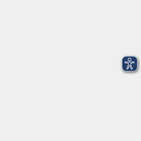
Telefon: 09971 8501-0
Fax: 09971 8501-30
Öffnungszeiten
VHS
Montag bis Donnerstag
08:00 - 12:00
13:00 - 16:00
Freitag
08:00 - 14:00
Anmeldung für
Deutschkurse und Prüfungen:
Dienstag bis Donnerstag:
8:00-13:00
14:00-16:00