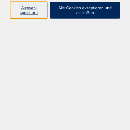
Auswahl
Alle Cookies akzeptieren und
Programm
speichern
schließen
Kultur & Gesellschaft
Kreatives & Freizeit
Gesundheit
Sprachen
Beruf
Meisterschule
Junge VHS
Internationale Projekte
Inhalte
Startseite