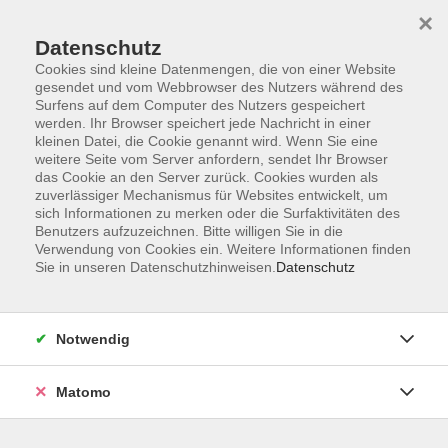
×
Datenschutz
Cookies sind kleine Datenmengen, die von einer Website
gesendet und vom Webbrowser des Nutzers während des
Surfens auf dem Computer des Nutzers gespeichert
Zum Hauptinhalt springen
werden. Ihr Browser speichert jede Nachricht in einer
kleinen Datei, die Cookie genannt wird. Wenn Sie eine
weitere Seite vom Server anfordern, sendet Ihr Browser
Der Kurs konnte nicht gefunden werden.
das Cookie an den Server zurück. Cookies wurden als
zuverlässiger Mechanismus für Websites entwickelt, um
sich Informationen zu merken oder die Surfaktivitäten des
Benutzers aufzuzeichnen. Bitte willigen Sie in die
Verwendung von Cookies ein. Weitere Informationen finden
Sie in unseren Datenschutzhinweisen.
Datenschutz
Barrierefreiheitserklärung
AGB
Datenschutzerklärung
Notwendig
Widerrufsbelehrung
Impressum
Matomo
Widerruf