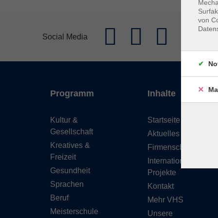
Mechan
Surfak
von Co
Daten
Social Media
No
Ma
Programm
Inhalte
Kultur &
Startseite
Gesellschaft
Aktuelles
Kreatives &
Firmenschulungen
Freizeit
Internationale
Gesundheit
Projekte
Sprachen
Kontakt
Beruf
Mehr VHS
Meisterschule
Unsere