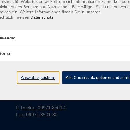
ismus für Websites entwickelt, um sich Informationen zu merken oder
tivitäten des Benutzers aufzuzeichnen. Bitte willigen Sie in die Verwen
okies ein. Weitere Informationen finden Sie in unseren
schutzhinweisen.
Datenschutz
Barrierefreiheitserklärung
AGB
Datenschutzerkl
twendig
tomo
Volkshochschule im Landkreis Cham
e.V.
Auswahl speichern
Alle Cookies akzeptieren und schl
Pfarrer-Seidl-Str. 1
93413 Cham
info@vhs-cham.de
Telefon: 09971 8501-0
Fax: 09971 8501-30