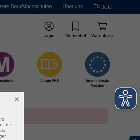
sere Berufsfachschulen
Über uns
EN 🇬🇧
Login
Merkzettel
Warenkorb
erschule
Junge VHS
Internationale
Projekte
×
rs
ei, die
ndet
ger