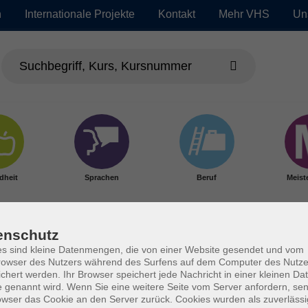
n
Internationale Projekte
Kontakt
Mehr VHS
Un
dheit
Sprachen
Beruf
Meist
enschutz
s sind kleine Datenmengen, die von einer Website gesendet und vom
owser des Nutzers während des Surfens auf dem Computer des Nutze
chert werden. Ihr Browser speichert jede Nachricht in einer kleinen Dat
 genannt wird. Wenn Sie eine weitere Seite vom Server anfordern, se
owser das Cookie an den Server zurück. Cookies wurden als zuverlässi