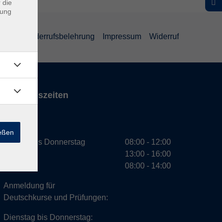
 die
dung
ärung
Widerrufsbelehrung
Impressum
Widerruf
Öffnungszeiten
VHS
ießen
Montag bis Donnerstag
08:00 - 12:00
13:00 - 16:00
Freitag
08:00 - 14:00
Anmeldung für
Deutschkurse und Prüfungen:
Dienstag bis Donnerstag: