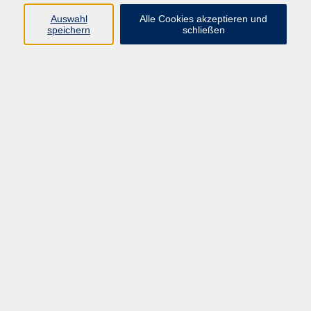
Auswahl
Alle Cookies akzeptieren und
Programm
speichern
schließen
Kultur & Gesellschaft
Kreatives & Freizeit
Gesundheit
Sprachen
Beruf
Meisterschule
Junge VHS
Internationale Projekte
Inhalte
Startseite