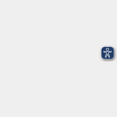
Telefon: 09971 8501-0
Fax: 09971 8501-30
Öffnungszeiten
VHS
Montag bis Donnerstag
08:00 - 12:00
13:00 - 16:00
Freitag
08:00 - 14:00
Anmeldung für
Deutschkurse und Prüfungen:
Dienstag bis Donnerstag:
8:00-13:00
14:00-16:00