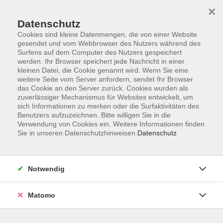
×
Datenschutz
Cookies sind kleine Datenmengen, die von einer Website
gesendet und vom Webbrowser des Nutzers während des
Surfens auf dem Computer des Nutzers gespeichert
Zum Hauptinhalt springen
werden. Ihr Browser speichert jede Nachricht in einer
kleinen Datei, die Cookie genannt wird. Wenn Sie eine
weitere Seite vom Server anfordern, sendet Ihr Browser
Der Kurs konnte nicht gefunden werden.
das Cookie an den Server zurück. Cookies wurden als
zuverlässiger Mechanismus für Websites entwickelt, um
sich Informationen zu merken oder die Surfaktivitäten des
Benutzers aufzuzeichnen. Bitte willigen Sie in die
Verwendung von Cookies ein. Weitere Informationen finden
Sie in unseren Datenschutzhinweisen.
Datenschutz
Barrierefreiheitserklärung
AGB
Datenschutzerklärung
Notwendig
Widerrufsbelehrung
Impressum
Matomo
Widerruf