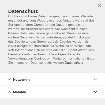
×
Datenschutz
Cookies sind kleine Datenmengen, die von einer Website
gesendet und vom Webbrowser des Nutzers während des
Surfens auf dem Computer des Nutzers gespeichert
Zum Hauptinhalt springen
werden. Ihr Browser speichert jede Nachricht in einer
kleinen Datei, die Cookie genannt wird. Wenn Sie eine
weitere Seite vom Server anfordern, sendet Ihr Browser
Der Kurs konnte nicht gefunden werden.
das Cookie an den Server zurück. Cookies wurden als
zuverlässiger Mechanismus für Websites entwickelt, um
sich Informationen zu merken oder die Surfaktivitäten des
Benutzers aufzuzeichnen. Bitte willigen Sie in die
Verwendung von Cookies ein. Weitere Informationen finden
Sie in unseren Datenschutzhinweisen.
Datenschutz
Barrierefreiheitserklärung
AGB
Datenschutzerklärung
Notwendig
Widerrufsbelehrung
Impressum
Matomo
Widerruf