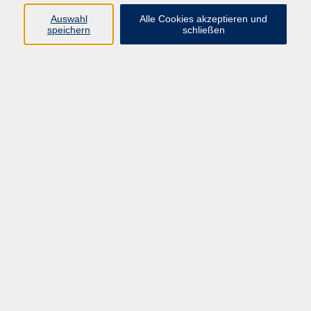
Auswahl
Alle Cookies akzeptieren und
Programm
speichern
schließen
Kultur & Gesellschaft
Kreatives & Freizeit
Gesundheit
Sprachen
Beruf
Meisterschule
Junge VHS
Internationale Projekte
Inhalte
Startseite