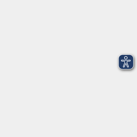
Telefon: 09971 8501-0
Fax: 09971 8501-30
Öffnungszeiten
VHS
Montag bis Donnerstag
08:00 - 12:00
13:00 - 16:00
Freitag
08:00 - 14:00
Anmeldung für
Deutschkurse und Prüfungen:
Dienstag bis Donnerstag:
8:00-13:00
14:00-16:00