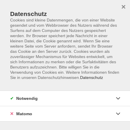
×
Datenschutz
Cookies sind kleine Datenmengen, die von einer Website
gesendet und vom Webbrowser des Nutzers während des
Surfens auf dem Computer des Nutzers gespeichert
Zum Hauptinhalt springen
werden. Ihr Browser speichert jede Nachricht in einer
kleinen Datei, die Cookie genannt wird. Wenn Sie eine
weitere Seite vom Server anfordern, sendet Ihr Browser
Der Kurs konnte nicht gefunden werden.
das Cookie an den Server zurück. Cookies wurden als
zuverlässiger Mechanismus für Websites entwickelt, um
sich Informationen zu merken oder die Surfaktivitäten des
Benutzers aufzuzeichnen. Bitte willigen Sie in die
Verwendung von Cookies ein. Weitere Informationen finden
Sie in unseren Datenschutzhinweisen.
Datenschutz
Barrierefreiheitserklärung
AGB
Datenschutzerklärung
Notwendig
Widerrufsbelehrung
Impressum
Matomo
Widerruf