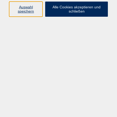
Auswahl
Alle Cookies akzeptieren und
Programm
speichern
schließen
Kultur & Gesellschaft
Kreatives & Freizeit
Gesundheit
Sprachen
Beruf
Meisterschule
Junge VHS
Internationale Projekte
Inhalte
Startseite