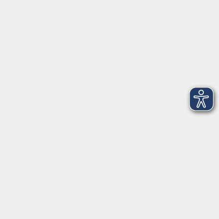
Telefon: 09971 8501-0
Fax: 09971 8501-30
Öffnungszeiten
VHS
Montag bis Donnerstag
08:00 - 12:00
13:00 - 16:00
Freitag
08:00 - 14:00
Anmeldung für
Deutschkurse und Prüfungen:
Dienstag bis Donnerstag:
8:00-13:00
14:00-16:00