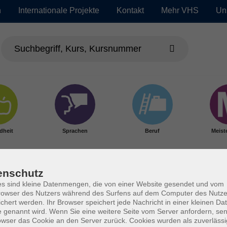
n
Internationale Projekte
Kontakt
Mehr VHS
Un
dheit
Sprachen
Beruf
Meist
enschutz
s sind kleine Datenmengen, die von einer Website gesendet und vom
owser des Nutzers während des Surfens auf dem Computer des Nutze
chert werden. Ihr Browser speichert jede Nachricht in einer kleinen Dat
 genannt wird. Wenn Sie eine weitere Seite vom Server anfordern, se
owser das Cookie an den Server zurück. Cookies wurden als zuverlässi