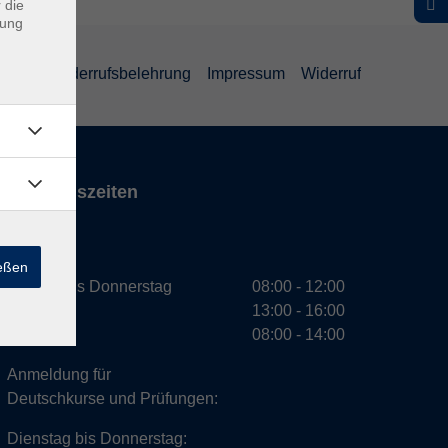
 die
dung
ärung
Widerrufsbelehrung
Impressum
Widerruf
Öffnungszeiten
VHS
ießen
Montag bis Donnerstag
08:00 - 12:00
13:00 - 16:00
Freitag
08:00 - 14:00
Anmeldung für
Deutschkurse und Prüfungen:
Dienstag bis Donnerstag: