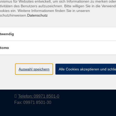
ismus für Websites entwickelt, um sich Informationen zu merken oder
tivitäten des Benutzers aufzuzeichnen. Bitte willigen Sie in die Verwen
okies ein. Weitere Informationen finden Sie in unseren
schutzhinweisen.
Datenschutz
Barrierefreiheitserklärung
AGB
Datenschutzerkl
twendig
tomo
Volkshochschule im Landkreis Cham
e.V.
Auswahl speichern
Alle Cookies akzeptieren und schl
Pfarrer-Seidl-Str. 1
93413 Cham
info@vhs-cham.de
Telefon: 09971 8501-0
Fax: 09971 8501-30