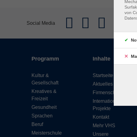
Mechan
Surfak
von Co
Daten
Social Media
No
Ma
Programm
Inhalte
Kultur &
Startseite
Gesellschaft
Aktuelles
Kreatives &
Firmenschulungen
Freizeit
Internationale
Gesundheit
Projekte
Sprachen
Kontakt
Beruf
Mehr VHS
Meisterschule
Unsere