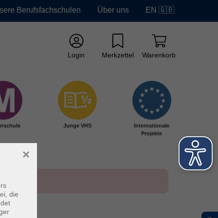
sere Berufsfachschulen
Über uns
EN 🇬🇧
Login
Merkzettel
Warenkorb
erschule
Junge VHS
Internationale
Projekte
×
rs
ei, die
ndet
ger