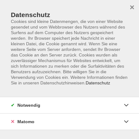
×
Datenschutz
Cookies sind kleine Datenmengen, die von einer Website
gesendet und vom Webbrowser des Nutzers während des
Surfens auf dem Computer des Nutzers gespeichert
Zum Hauptinhalt springen
werden. Ihr Browser speichert jede Nachricht in einer
kleinen Datei, die Cookie genannt wird. Wenn Sie eine
weitere Seite vom Server anfordern, sendet Ihr Browser
Der Kurs konnte nicht gefunden werden.
das Cookie an den Server zurück. Cookies wurden als
zuverlässiger Mechanismus für Websites entwickelt, um
sich Informationen zu merken oder die Surfaktivitäten des
Benutzers aufzuzeichnen. Bitte willigen Sie in die
Verwendung von Cookies ein. Weitere Informationen finden
Sie in unseren Datenschutzhinweisen.
Datenschutz
Barrierefreiheitserklärung
AGB
Datenschutzerklärung
Notwendig
Widerrufsbelehrung
Impressum
Matomo
Widerruf