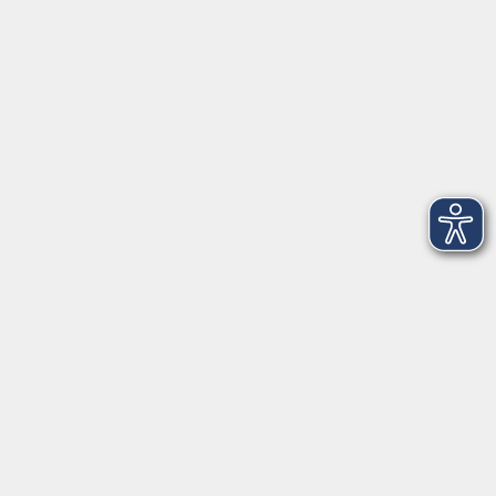
Telefon: 09971 8501-0
Fax: 09971 8501-30
Öffnungszeiten
VHS
Montag bis Donnerstag
08:00 - 12:00
13:00 - 16:00
Freitag
08:00 - 14:00
Anmeldung für
Deutschkurse und Prüfungen:
Dienstag bis Donnerstag:
8:00-13:00
14:00-16:00