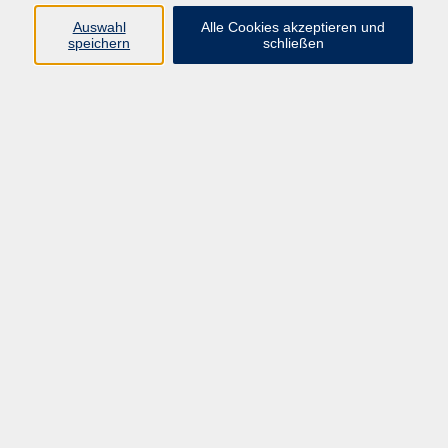
Auswahl
Alle Cookies akzeptieren und
Programm
speichern
schließen
Kultur & Gesellschaft
Kreatives & Freizeit
Gesundheit
Sprachen
Beruf
Meisterschule
Junge VHS
Internationale Projekte
Inhalte
Startseite