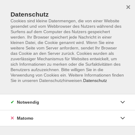
×
Datenschutz
Cookies sind kleine Datenmengen, die von einer Website
gesendet und vom Webbrowser des Nutzers während des
Surfens auf dem Computer des Nutzers gespeichert
Zum Hauptinhalt springen
werden. Ihr Browser speichert jede Nachricht in einer
kleinen Datei, die Cookie genannt wird. Wenn Sie eine
weitere Seite vom Server anfordern, sendet Ihr Browser
Der Kurs konnte nicht gefunden werden.
das Cookie an den Server zurück. Cookies wurden als
zuverlässiger Mechanismus für Websites entwickelt, um
sich Informationen zu merken oder die Surfaktivitäten des
Benutzers aufzuzeichnen. Bitte willigen Sie in die
Verwendung von Cookies ein. Weitere Informationen finden
Sie in unseren Datenschutzhinweisen.
Datenschutz
Barrierefreiheitserklärung
AGB
Datenschutzerklärung
Notwendig
Widerrufsbelehrung
Impressum
Matomo
Widerruf