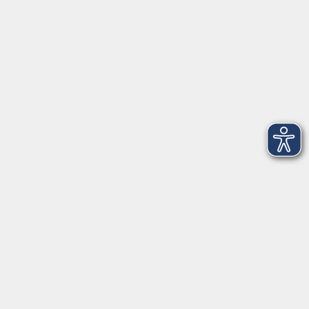
Telefon: 09971 8501-0
Fax: 09971 8501-30
Öffnungszeiten
VHS
Montag bis Donnerstag
08:00 - 12:00
13:00 - 16:00
Freitag
08:00 - 14:00
Anmeldung für
Deutschkurse und Prüfungen:
Dienstag bis Donnerstag:
8:00-13:00
14:00-16:00