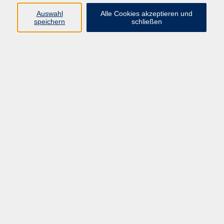
Auswahl
Alle Cookies akzeptieren und
Programm
speichern
schließen
Kultur & Gesellschaft
Kreatives & Freizeit
Gesundheit
Sprachen
Beruf
Meisterschule
Junge VHS
Internationale Projekte
Inhalte
Startseite