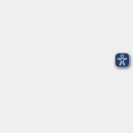
Telefon: 09971 8501-0
Fax: 09971 8501-30
Öffnungszeiten
VHS
Montag bis Donnerstag
08:00 - 12:00
13:00 - 16:00
Freitag
08:00 - 14:00
Anmeldung für
Deutschkurse und Prüfungen:
Dienstag bis Donnerstag:
8:00-13:00
14:00-16:00