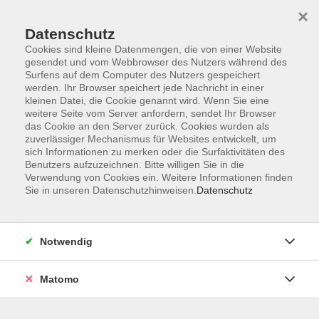
×
Datenschutz
Cookies sind kleine Datenmengen, die von einer Website
gesendet und vom Webbrowser des Nutzers während des
Surfens auf dem Computer des Nutzers gespeichert
Zum Hauptinhalt springen
werden. Ihr Browser speichert jede Nachricht in einer
kleinen Datei, die Cookie genannt wird. Wenn Sie eine
weitere Seite vom Server anfordern, sendet Ihr Browser
Der Kurs konnte nicht gefunden werden.
das Cookie an den Server zurück. Cookies wurden als
zuverlässiger Mechanismus für Websites entwickelt, um
sich Informationen zu merken oder die Surfaktivitäten des
Benutzers aufzuzeichnen. Bitte willigen Sie in die
Verwendung von Cookies ein. Weitere Informationen finden
Sie in unseren Datenschutzhinweisen.
Datenschutz
Barrierefreiheitserklärung
AGB
Datenschutzerklärung
Notwendig
Widerrufsbelehrung
Impressum
Matomo
Widerruf