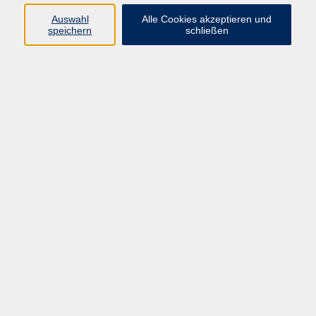
Auswahl
Alle Cookies akzeptieren und
Programm
speichern
schließen
Kultur & Gesellschaft
Kreatives & Freizeit
Gesundheit
Sprachen
Beruf
Meisterschule
Junge VHS
Internationale Projekte
Inhalte
Startseite