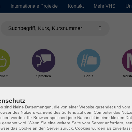
n
Internationale Projekte
Kontakt
Mehr VHS
Un
dheit
Sprachen
Beruf
Meist
enschutz
s sind kleine Datenmengen, die von einer Website gesendet und vom
owser des Nutzers während des Surfens auf dem Computer des Nutze
chert werden. Ihr Browser speichert jede Nachricht in einer kleinen Dat
 genannt wird. Wenn Sie eine weitere Seite vom Server anfordern, se
owser das Cookie an den Server zurück. Cookies wurden als zuverlässi