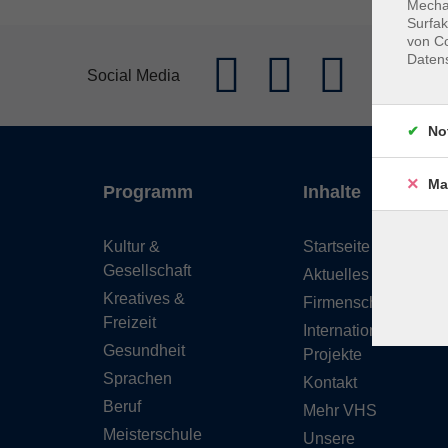
Mechan
Surfak
von Co
Daten
Social Media
No
Ma
Programm
Inhalte
Kultur &
Startseite
Gesellschaft
Aktuelles
Kreatives &
Firmenschulungen
Freizeit
Internationale
Gesundheit
Projekte
Sprachen
Kontakt
Beruf
Mehr VHS
Meisterschule
Unsere