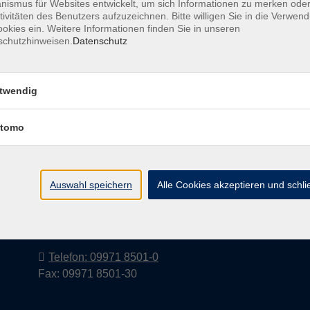
ismus für Websites entwickelt, um sich Informationen zu merken oder
tivitäten des Benutzers aufzuzeichnen. Bitte willigen Sie in die Verwen
okies ein. Weitere Informationen finden Sie in unseren
schutzhinweisen.
Datenschutz
Barrierefreiheitserklärung
AGB
Datenschutzerkl
twendig
tomo
Volkshochschule im Landkreis Cham
e.V.
Auswahl speichern
Alle Cookies akzeptieren und schl
Pfarrer-Seidl-Str. 1
93413 Cham
info@vhs-cham.de
Telefon: 09971 8501-0
Fax: 09971 8501-30