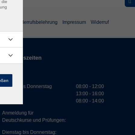
 die
dung
ärung
Widerrufsbelehrung
Impressum
Widerruf
Öffnungszeiten
VHS
ießen
Montag bis Donnerstag
08:00 - 12:00
13:00 - 16:00
Freitag
08:00 - 14:00
Anmeldung für
Deutschkurse und Prüfungen:
Dienstag bis Donnerstag: