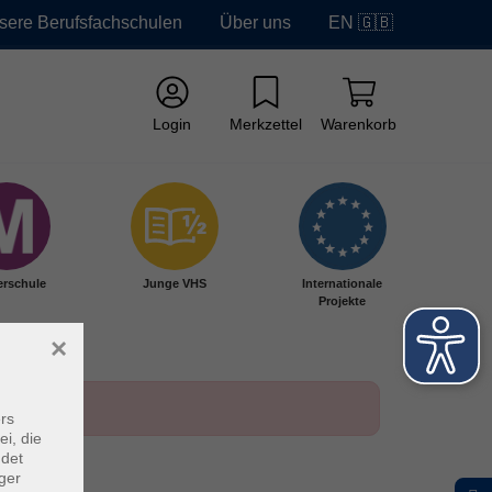
sere Berufsfachschulen
Über uns
EN 🇬🇧
Login
Merkzettel
Warenkorb
erschule
Junge VHS
Internationale
Projekte
×
rs
ei, die
ndet
ger