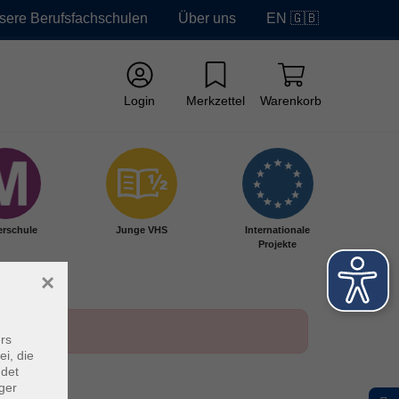
sere Berufsfachschulen
Über uns
EN 🇬🇧
Login
Merkzettel
Warenkorb
erschule
Junge VHS
Internationale
Projekte
×
rs
ei, die
ndet
ger