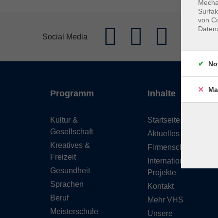
Mechan
Surfak
von Co
Daten
Social Media
No
Ma
Programm
Inhalte
Kultur &
Startseite
Gesellschaft
Aktuelles
Kreatives &
Firmenschulungen
Freizeit
Internationale
Gesundheit
Projekte
Sprachen
Kontakt
Beruf
Mehr VHS
Meisterschule
Unsere