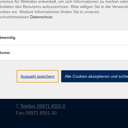
ismus für Websites entwickelt, um sich Informationen zu merken oder
tivitäten des Benutzers aufzuzeichnen. Bitte willigen Sie in die Verwen
okies ein. Weitere Informationen finden Sie in unseren
schutzhinweisen.
Datenschutz
Barrierefreiheitserklärung
AGB
Datenschutzerkl
twendig
tomo
Volkshochschule im Landkreis Cham
e.V.
Auswahl speichern
Alle Cookies akzeptieren und schl
Pfarrer-Seidl-Str. 1
93413 Cham
info@vhs-cham.de
Telefon: 09971 8501-0
Fax: 09971 8501-30