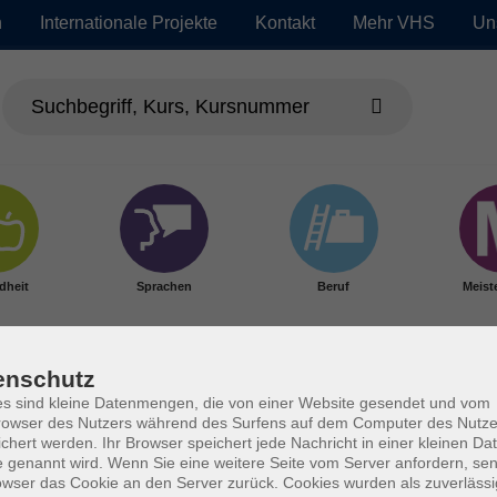
n
Internationale Projekte
Kontakt
Mehr VHS
Un
dheit
Sprachen
Beruf
Meist
enschutz
s sind kleine Datenmengen, die von einer Website gesendet und vom
owser des Nutzers während des Surfens auf dem Computer des Nutze
chert werden. Ihr Browser speichert jede Nachricht in einer kleinen Dat
 genannt wird. Wenn Sie eine weitere Seite vom Server anfordern, se
owser das Cookie an den Server zurück. Cookies wurden als zuverlässi