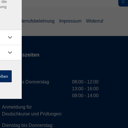
 die
dung
ärung
Widerrufsbelehrung
Impressum
Widerruf
Öffnungszeiten
VHS
ießen
Montag bis Donnerstag
08:00 - 12:00
13:00 - 16:00
Freitag
08:00 - 14:00
Anmeldung für
Deutschkurse und Prüfungen:
Dienstag bis Donnerstag: