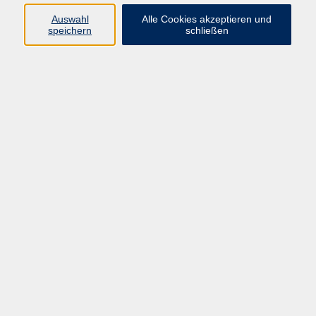
Auswahl
Alle Cookies akzeptieren und
Programm
speichern
schließen
Kultur & Gesellschaft
Kreatives & Freizeit
Gesundheit
Sprachen
Beruf
Meisterschule
Junge VHS
Internationale Projekte
Inhalte
Startseite