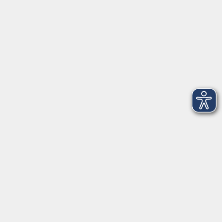
Telefon: 09971 8501-0
Fax: 09971 8501-30
Öffnungszeiten
VHS
Montag bis Donnerstag
08:00 - 12:00
13:00 - 16:00
Freitag
08:00 - 14:00
Anmeldung für
Deutschkurse und Prüfungen:
Dienstag bis Donnerstag:
8:00-13:00
14:00-16:00