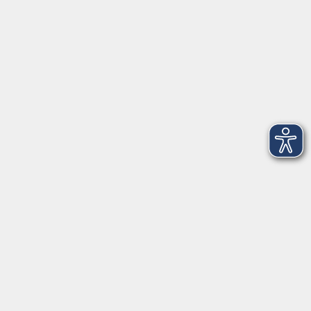
Telefon: 09971 8501-0
Fax: 09971 8501-30
Öffnungszeiten
VHS
Montag bis Donnerstag
08:00 - 12:00
13:00 - 16:00
Freitag
08:00 - 14:00
Anmeldung für
Deutschkurse und Prüfungen:
Dienstag bis Donnerstag:
8:00-13:00
14:00-16:00