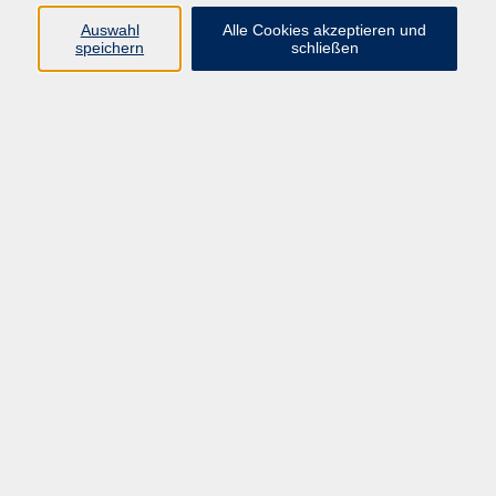
Auswahl
Alle Cookies akzeptieren und
Programm
speichern
schließen
Kultur & Gesellschaft
Kreatives & Freizeit
Gesundheit
Sprachen
Beruf
Meisterschule
Junge VHS
Internationale Projekte
Inhalte
Startseite