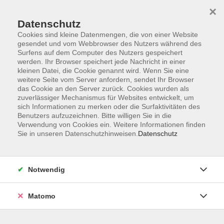
×
Datenschutz
Cookies sind kleine Datenmengen, die von einer Website
gesendet und vom Webbrowser des Nutzers während des
Surfens auf dem Computer des Nutzers gespeichert
Zum Hauptinhalt springen
werden. Ihr Browser speichert jede Nachricht in einer
kleinen Datei, die Cookie genannt wird. Wenn Sie eine
weitere Seite vom Server anfordern, sendet Ihr Browser
Der Kurs konnte nicht gefunden werden.
das Cookie an den Server zurück. Cookies wurden als
zuverlässiger Mechanismus für Websites entwickelt, um
sich Informationen zu merken oder die Surfaktivitäten des
Benutzers aufzuzeichnen. Bitte willigen Sie in die
Verwendung von Cookies ein. Weitere Informationen finden
Sie in unseren Datenschutzhinweisen.
Datenschutz
Barrierefreiheitserklärung
AGB
Datenschutzerklärung
Notwendig
Widerrufsbelehrung
Impressum
Matomo
Widerruf