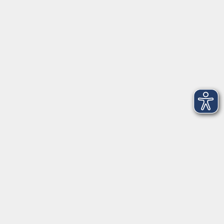
Telefon: 09971 8501-0
Fax: 09971 8501-30
Öffnungszeiten
VHS
Montag bis Donnerstag
08:00 - 12:00
13:00 - 16:00
Freitag
08:00 - 14:00
Anmeldung für
Deutschkurse und Prüfungen:
Dienstag bis Donnerstag:
8:00-13:00
14:00-16:00