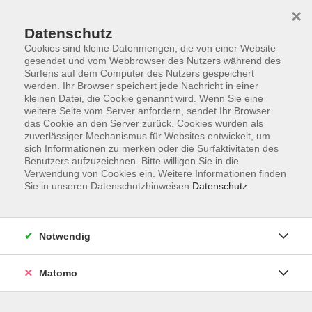
×
Datenschutz
Cookies sind kleine Datenmengen, die von einer Website
gesendet und vom Webbrowser des Nutzers während des
Surfens auf dem Computer des Nutzers gespeichert
Zum Hauptinhalt springen
werden. Ihr Browser speichert jede Nachricht in einer
kleinen Datei, die Cookie genannt wird. Wenn Sie eine
weitere Seite vom Server anfordern, sendet Ihr Browser
Der Kurs konnte nicht gefunden werden.
das Cookie an den Server zurück. Cookies wurden als
zuverlässiger Mechanismus für Websites entwickelt, um
sich Informationen zu merken oder die Surfaktivitäten des
Benutzers aufzuzeichnen. Bitte willigen Sie in die
Verwendung von Cookies ein. Weitere Informationen finden
Sie in unseren Datenschutzhinweisen.
Datenschutz
Barrierefreiheitserklärung
AGB
Datenschutzerklärung
Notwendig
Widerrufsbelehrung
Impressum
Matomo
Widerruf