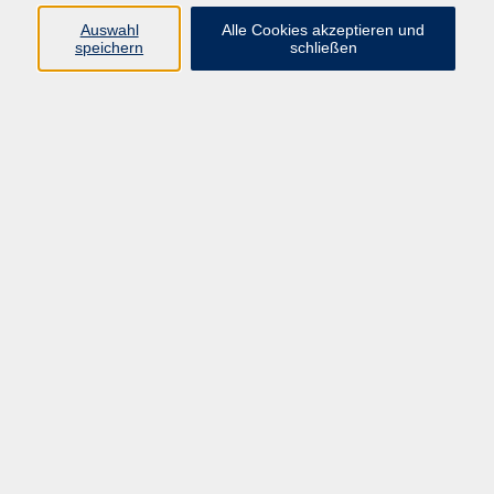
Auswahl
Alle Cookies akzeptieren und
Programm
speichern
schließen
Kultur & Gesellschaft
Kreatives & Freizeit
Gesundheit
Sprachen
Beruf
Meisterschule
Junge VHS
Internationale Projekte
Inhalte
Startseite