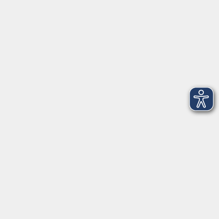
Telefon: 09971 8501-0
Fax: 09971 8501-30
Öffnungszeiten
VHS
Montag bis Donnerstag
08:00 - 12:00
13:00 - 16:00
Freitag
08:00 - 14:00
Anmeldung für
Deutschkurse und Prüfungen:
Dienstag bis Donnerstag:
8:00-13:00
14:00-16:00