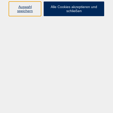
Auswahl
Alle Cookies akzeptieren und
Programm
speichern
schließen
Kultur & Gesellschaft
Kreatives & Freizeit
Gesundheit
Sprachen
Beruf
Meisterschule
Junge VHS
Internationale Projekte
Inhalte
Startseite