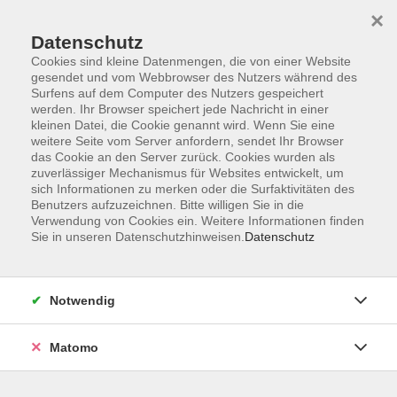
×
Datenschutz
Cookies sind kleine Datenmengen, die von einer Website
gesendet und vom Webbrowser des Nutzers während des
Surfens auf dem Computer des Nutzers gespeichert
Zum Hauptinhalt springen
werden. Ihr Browser speichert jede Nachricht in einer
kleinen Datei, die Cookie genannt wird. Wenn Sie eine
weitere Seite vom Server anfordern, sendet Ihr Browser
Der Kurs konnte nicht gefunden werden.
das Cookie an den Server zurück. Cookies wurden als
zuverlässiger Mechanismus für Websites entwickelt, um
sich Informationen zu merken oder die Surfaktivitäten des
Benutzers aufzuzeichnen. Bitte willigen Sie in die
Verwendung von Cookies ein. Weitere Informationen finden
Sie in unseren Datenschutzhinweisen.
Datenschutz
Barrierefreiheitserklärung
AGB
Datenschutzerklärung
Notwendig
Widerrufsbelehrung
Impressum
Matomo
Widerruf