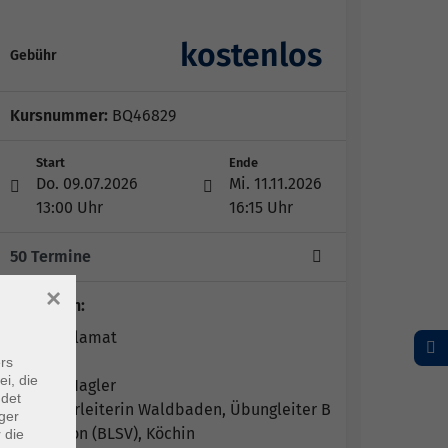
kostenlos
Gebühr
Kursnummer:
BQ46829
Start
Ende
Do. 09.07.2026
Mi. 11.11.2026
13:00 Uhr
16:15 Uhr
50 Termine
×
Dozent*in:
Reham Alamat
rs
ei, die
Bettina Nagler
ndet
Semninarleiterin Waldbaden, Übungleiter B
ger
Prävention (BLSV), Köchin
 die