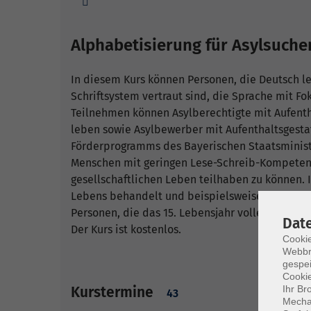
Alphabetisierung für Asylsuchen
In diesem Kurs können Personen, die Deutsch l
Schriftsystem vertraut sind, die Sprache mit F
Teilnehmen können Asylberechtigte mit Aufentha
leben sowie Asylbewerber mit Aufenthaltsgestat
Förderprogramms des Bayerischen Staatsministe
Menschen mit geringen Lese-Schreib-Kompetenz
gesellschaftlichen Leben teilhaben zu können.
Lebens behandelt und beispielsweise das Ausf
Personen, die das 15. Lebensjahr vollendet hab
Dat
Der Kurs ist kostenlos.
Cookie
Webbr
gespei
Cookie
Ihr Br
Kurstermine
43
Mechan