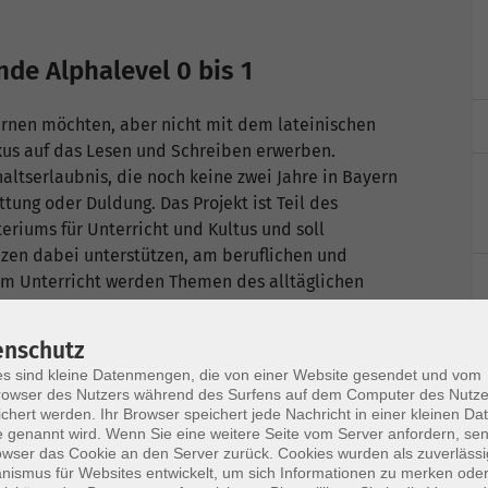
de Alphalevel 0 bis 1
ernen möchten, aber nicht mit dem lateinischen
okus auf das Lesen und Schreiben erwerben.
ltserlaubnis, die noch keine zwei Jahre in Bayern
tung oder Duldung. Das Projekt ist Teil des
riums für Unterricht und Kultus und soll
en dabei unterstützen, am beruflichen und
 Im Unterricht werden Themen des alltäglichen
üllen von Formularen geübt. Teilnehmen können
en.
enschutz
s sind kleine Datenmengen, die von einer Website gesendet und vom
owser des Nutzers während des Surfens auf dem Computer des Nutze
chert werden. Ihr Browser speichert jede Nachricht in einer kleinen Dat
 genannt wird. Wenn Sie eine weitere Seite vom Server anfordern, se
owser das Cookie an den Server zurück. Cookies wurden als zuverlässi
ismus für Websites entwickelt, um sich Informationen zu merken oder