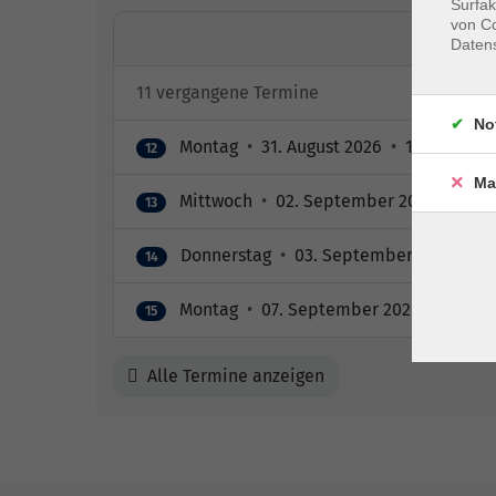
Surfak
von Co
Daten
11 vergangene Termine
No
Montag
•
31. August 2026
•
13:00 – 16:1
12
Ma
Mittwoch
•
02. September 2026
•
13:00
13
Donnerstag
•
03. September 2026
•
13
14
Montag
•
07. September 2026
•
13:00 –
15
Alle Termine anzeigen