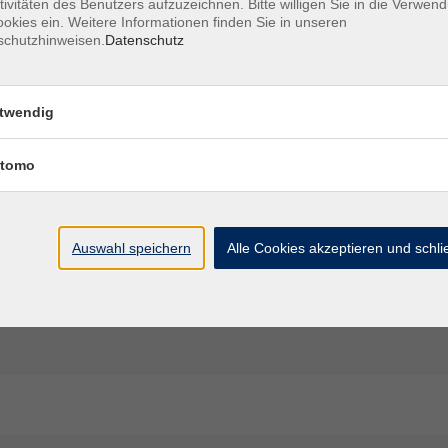
tivitäten des Benutzers aufzuzeichnen. Bitte willigen Sie in die Verwen
okies ein. Weitere Informationen finden Sie in unseren
Ort / Raum
schutzhinweisen.
Datenschutz
twendig
5 Uhr
tomo
 – 17:00 Uhr
:00 – 17:00 Uhr
Auswahl speichern
Alle Cookies akzeptieren und schl
 16:15 Uhr