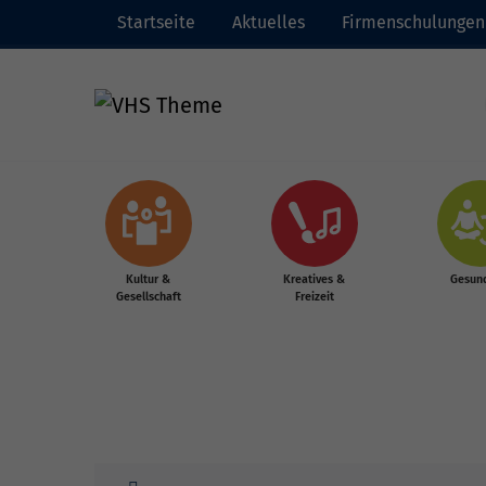
Startseite
Aktuelles
Firmenschulungen
Zum Hauptinhalt springen
Kultur &
Kreatives &
Gesund
Gesellschaft
Freizeit
Sie sind hier: