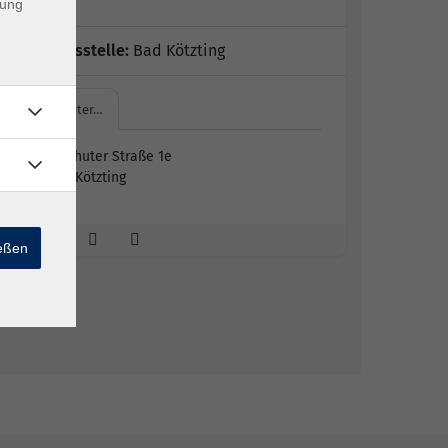
dung
Geschäftsstelle:
Bad Kötzting
Landshuter…
Landshuter Straße 1e
93444 Kötzting
ießen