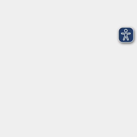
Pfarrer-Seidl-Str. 1
93413 Cham
info@vhs-cham.de
Telefon: 09971 8501-0
Fax: 09971 8501-30
Öffnungszeiten
VHS
Montag bis Donnerstag
08:00 - 12:00
13:00 - 16:00
Freitag
08:00 - 14:00
Anmeldung für