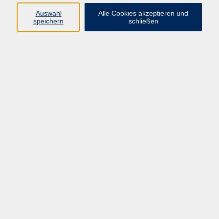
-grundlegende Grammatik
Auswahl
Alle Cookies akzeptieren und
Nach diesem Kurs können Sie sich anderen
speichern
schließen
vorstellen, ein Essen bestellen, sich eben schon ein
bisschen verständigen.
Voraussetzungen
Lehrbuch: nach Vereinbarung
Material
Lehrbuch: nach Vereinbarung
66,00 €
Gebühr
Die Kursgebühren richten sich nach der
Teilnehmerzahl von 66 bis 99 Euro für 10