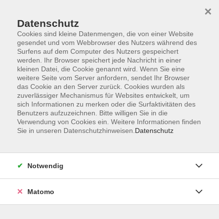
×
Datenschutz
Cookies sind kleine Datenmengen, die von einer Website
gesendet und vom Webbrowser des Nutzers während des
Surfens auf dem Computer des Nutzers gespeichert
Zum Hauptinhalt springen
werden. Ihr Browser speichert jede Nachricht in einer
kleinen Datei, die Cookie genannt wird. Wenn Sie eine
weitere Seite vom Server anfordern, sendet Ihr Browser
das Cookie an den Server zurück. Cookies wurden als
zuverlässiger Mechanismus für Websites entwickelt, um
sich Informationen zu merken oder die Surfaktivitäten des
Sie sind hier:
Benutzers aufzuzeichnen. Bitte willigen Sie in die
Aktiv älter werden
Sprachen
Verwendung von Cookies ein. Weitere Informationen finden
Sie in unseren Datenschutzhinweisen.
Datenschutz
Englisch für Anfänger
Notwendig
Sie brauchen keinerlei Vorkenntnisse der englischen
Sprache.
Matomo
Gemeinsam lernen wir:
-wichtige Vokabeln
-erste einfache Sätze