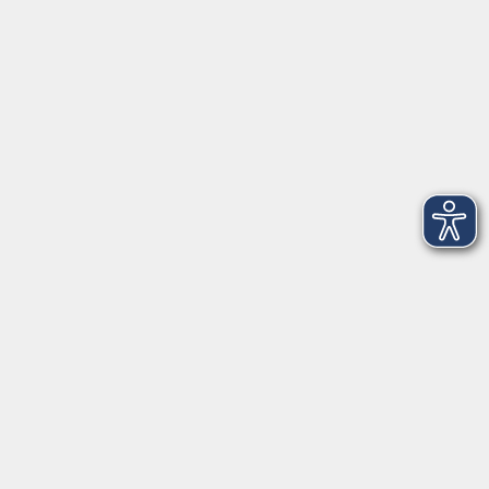
Telefon: 09971 8501-0
Fax: 09971 8501-30
Öffnungszeiten
VHS
Montag bis Donnerstag
08:00 - 12:00
13:00 - 16:00
Freitag
08:00 - 14:00
Anmeldung für
Deutschkurse und Prüfungen:
Dienstag bis Donnerstag:
8:00-13:00
14:00-16:00