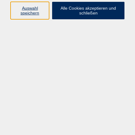
Auswahl
Alle Cookies akzeptieren und
Programm
speichern
schließen
Kultur & Gesellschaft
Kreatives & Freizeit
Gesundheit
Sprachen
Beruf
Meisterschule
Junge VHS
Internationale Projekte
Inhalte
Startseite