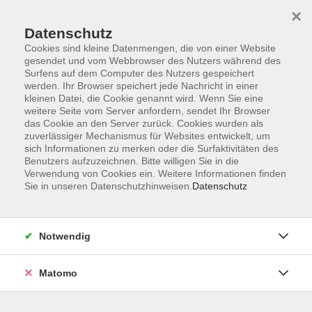
×
Datenschutz
Cookies sind kleine Datenmengen, die von einer Website
gesendet und vom Webbrowser des Nutzers während des
Surfens auf dem Computer des Nutzers gespeichert
Zum Hauptinhalt springen
werden. Ihr Browser speichert jede Nachricht in einer
kleinen Datei, die Cookie genannt wird. Wenn Sie eine
weitere Seite vom Server anfordern, sendet Ihr Browser
Der Kurs konnte nicht gefunden werden.
das Cookie an den Server zurück. Cookies wurden als
zuverlässiger Mechanismus für Websites entwickelt, um
sich Informationen zu merken oder die Surfaktivitäten des
Benutzers aufzuzeichnen. Bitte willigen Sie in die
Verwendung von Cookies ein. Weitere Informationen finden
Sie in unseren Datenschutzhinweisen.
Datenschutz
Barrierefreiheitserklärung
AGB
Datenschutzerklärung
Notwendig
Widerrufsbelehrung
Impressum
Matomo
Widerruf