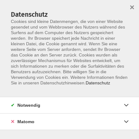
×
Datenschutz
Cookies sind kleine Datenmengen, die von einer Website
gesendet und vom Webbrowser des Nutzers während des
Surfens auf dem Computer des Nutzers gespeichert
Zum Hauptinhalt springen
werden. Ihr Browser speichert jede Nachricht in einer
kleinen Datei, die Cookie genannt wird. Wenn Sie eine
weitere Seite vom Server anfordern, sendet Ihr Browser
Der Kurs konnte nicht gefunden werden.
das Cookie an den Server zurück. Cookies wurden als
zuverlässiger Mechanismus für Websites entwickelt, um
sich Informationen zu merken oder die Surfaktivitäten des
Benutzers aufzuzeichnen. Bitte willigen Sie in die
Verwendung von Cookies ein. Weitere Informationen finden
Barrierefreiheitserklärung
Sie in unseren Datenschutzhinweisen.
Datenschutz
AGB
Datenschutzerklärung
Notwendig
Widerrufsbelehrung
Impressum
Matomo
Widerruf