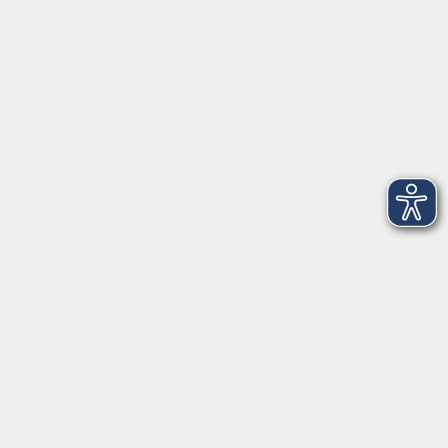
Telefon: 09971 8501-0
Fax: 09971 8501-30
Öffnungszeiten
VHS
Montag bis Donnerstag
08:00 - 12:00
13:00 - 16:00
Freitag
08:00 - 14:00
Anmeldung für
Deutschkurse und Prüfungen:
Dienstag bis Donnerstag:
8:00-13:00
14:00-16:00