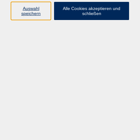
Auswahl
Alle Cookies akzeptieren und
Programm
speichern
schließen
Kultur & Gesellschaft
Kreatives & Freizeit
Gesundheit
Sprachen
Beruf
Meisterschule
Junge VHS
Internationale Projekte
Inhalte
Startseite