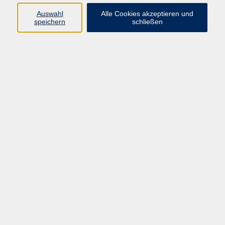
Ergebnisse filtern
Auswahl
Alle Cookies akzeptieren und
speichern
schließen
Keine passenden Kurse gefunden.
Barrierefreiheitserklärung
AGB
Datenschutzerklärung
Widerrufsbelehrung
Impressum
Widerruf