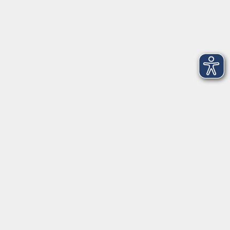
Fax: 09971 8501-30
Öffnungszeiten
VHS
Montag bis Donnerstag
08:00 - 12:00
13:00 - 16:00
Freitag
08:00 - 14:00
Anmeldung für
Deutschkurse und Prüfungen:
Dienstag bis Donnerstag:
8:00-13:00
14:00-16:00