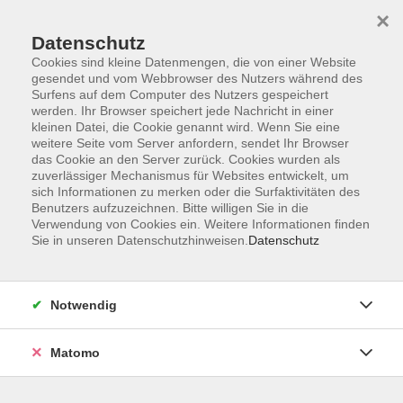
×
Datenschutz
Cookies sind kleine Datenmengen, die von einer Website
gesendet und vom Webbrowser des Nutzers während des
Surfens auf dem Computer des Nutzers gespeichert
Zum Hauptinhalt springen
werden. Ihr Browser speichert jede Nachricht in einer
kleinen Datei, die Cookie genannt wird. Wenn Sie eine
weitere Seite vom Server anfordern, sendet Ihr Browser
das Cookie an den Server zurück. Cookies wurden als
zuverlässiger Mechanismus für Websites entwickelt, um
sich Informationen zu merken oder die Surfaktivitäten des
Benutzers aufzuzeichnen. Bitte willigen Sie in die
Verwendung von Cookies ein. Weitere Informationen finden
Sie in unseren Datenschutzhinweisen.
Datenschutz
8 Kurse
Notwendig
zurück zu Meisterschule
Matomo
GABI BÖCKL
Meisterschule Cham
0171/7925886