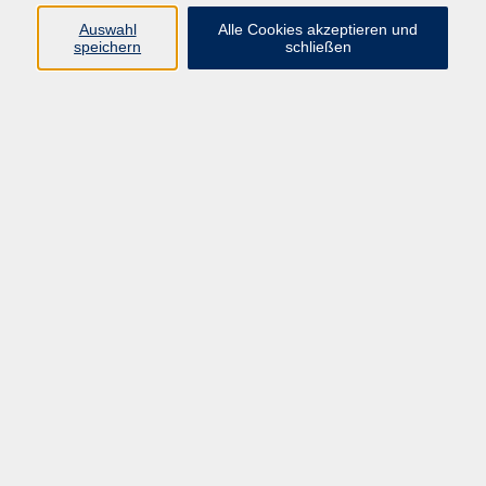
gboeckl@vhs-cham.de
Auswahl
Alle Cookies akzeptieren und
speichern
schließen
Gewerblich-technische
Lehrgänge mit IHK Abschluss
Ergebnisse filtern
Gepr. Technischer/e Betriebswirt*in
Mo. 20.07.2026 08:00
Cham
Gepr. Industriemeister*in Elektrotechnik
Sa. 25.07.2026 09:00