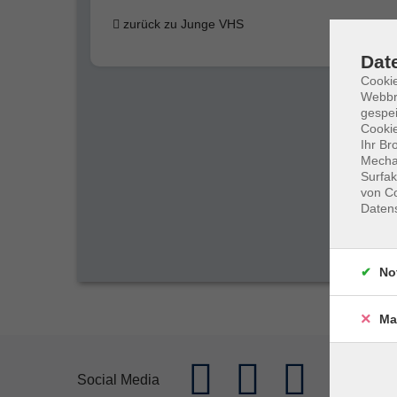
zurück zu Junge VHS
Dat
Cookie
Webbr
gespei
Cookie
Ihr Br
Mechan
Surfak
von Co
Daten
No
Ma
Social Media