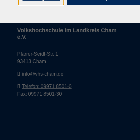
Volkshochschule im Landkreis Cham
e.V.
Pfarrer-Seidl-Str. 1
93413 Cham
info@vhs-cham.de
Telefon: 09971 8501-0
Fax: 09971 8501-30