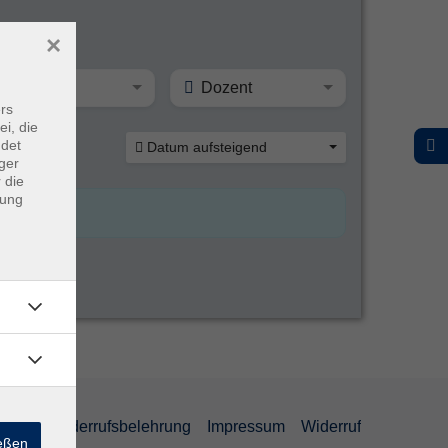
×
Ort
Dozent
rs
ei, die
ndet
Datum aufsteigend
ger
 die
dung
ärung
Widerrufsbelehrung
Impressum
Widerruf
ießen