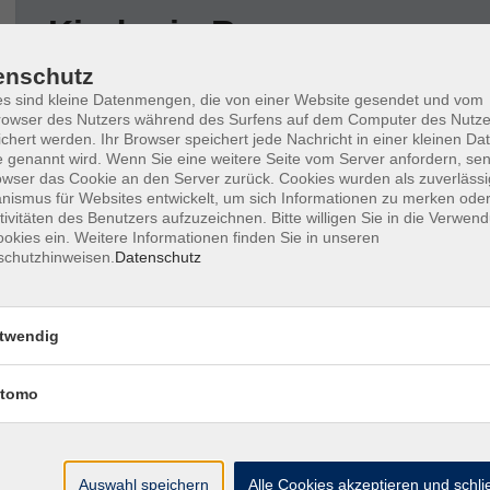
Kinder in Bewegung
enschutz
Wochentage
Tageszeit
s sind kleine Datenmengen, die von einer Website gesendet und vom
owser des Nutzers während des Surfens auf dem Computer des Nutze
chert werden. Ihr Browser speichert jede Nachricht in einer kleinen Dat
 genannt wird. Wenn Sie eine weitere Seite vom Server anfordern, se
nur buchbare
nur beginnende
owser das Cookie an den Server zurück. Cookies wurden als zuverlässi
ismus für Websites entwickelt, um sich Informationen zu merken oder
tivitäten des Benutzers aufzuzeichnen. Bitte willigen Sie in die Verwen
Keine passenden Kurse gefunden.
okies ein. Weitere Informationen finden Sie in unseren
schutzhinweisen.
Datenschutz
twendig
tomo
Barrierefreiheitserklärung
AGB
Datenschutzerkl
Auswahl speichern
Alle Cookies akzeptieren und schl