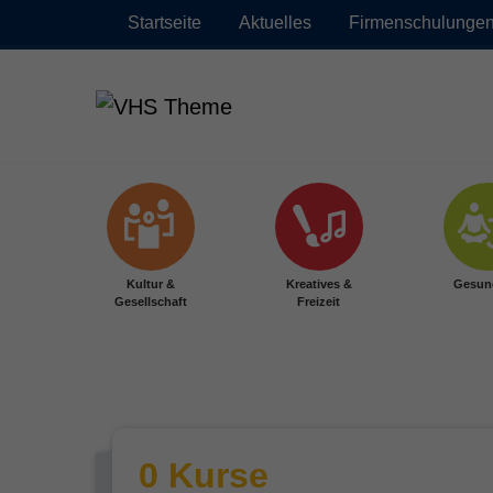
Startseite
Aktuelles
Firmenschulunge
Zum Hauptinhalt springen
Kultur &
Kreatives &
Gesun
Gesellschaft
Freizeit
0 Kurse