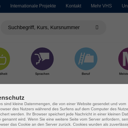
n
Internationale Projekte
Kontakt
Mehr VHS
Un
dheit
Sprachen
Beruf
Meist
enschutz
s sind kleine Datenmengen, die von einer Website gesendet und vom
owser des Nutzers während des Surfens auf dem Computer des Nutze
chert werden. Ihr Browser speichert jede Nachricht in einer kleinen Dat
 genannt wird. Wenn Sie eine weitere Seite vom Server anfordern, se
owser das Cookie an den Server zurück. Cookies wurden als zuverlässi