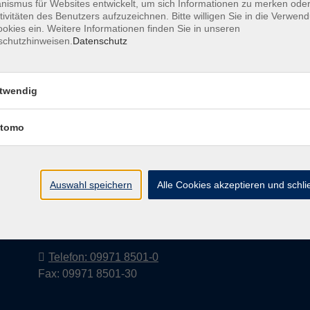
ismus für Websites entwickelt, um sich Informationen zu merken oder
tivitäten des Benutzers aufzuzeichnen. Bitte willigen Sie in die Verwen
okies ein. Weitere Informationen finden Sie in unseren
schutzhinweisen.
Datenschutz
Barrierefreiheitserklärung
AGB
Datenschutzerkl
twendig
tomo
Volkshochschule im Landkreis Cham
e.V.
Auswahl speichern
Alle Cookies akzeptieren und schl
Pfarrer-Seidl-Str. 1
93413 Cham
info@vhs-cham.de
Telefon: 09971 8501-0
Fax: 09971 8501-30