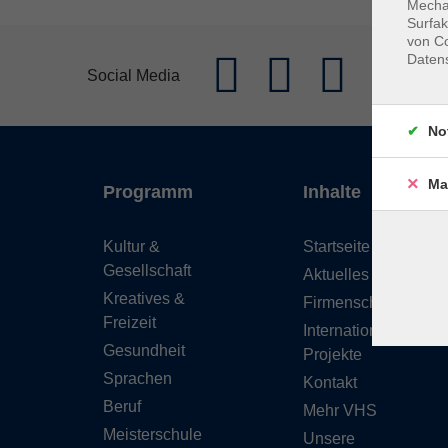
Mechan
Surfak
von Co
Daten
Social Media
No
Ma
Programm
Inhalte
Kultur &
Startseite
Gesellschaft
Aktuelles
Kreatives &
Firmenschulungen
Freizeit
Internationale
Gesundheit
Projekte
Sprachen
Kontakt
Beruf
Mehr VHS
Meisterschule
Unsere