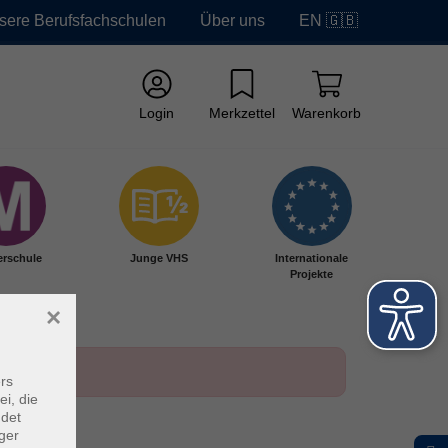
sere Berufsfachschulen
Über uns
EN 🇬🇧
Login
Merkzettel
Warenkorb
erschule
Junge VHS
Internationale
Projekte
×
rs
ei, die
ndet
ger