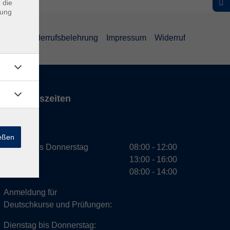
 die
dung
ärung
Widerrufsbelehrung
Impressum
Widerruf
Öffnungszeiten
VHS
ießen
Montag bis Donnerstag
08:00 - 12:00
13:00 - 16:00
Freitag
08:00 - 14:00
Anmeldung für
Deutschkurse und Prüfungen:
Dienstag bis Donnerstag: