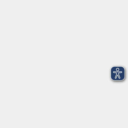
Pfarrer-Seidl-Str. 1
93413 Cham
info@vhs-cham.de
Telefon: 09971 8501-0
Fax: 09971 8501-30
Öffnungszeiten
VHS
Montag bis Donnerstag
08:00 - 12:00
13:00 - 16:00
Freitag
08:00 - 14:00
Anmeldung für