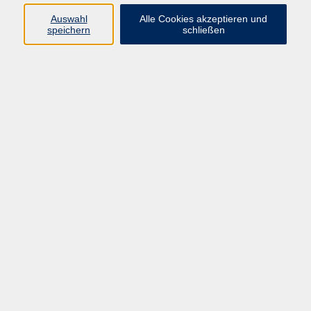
Freizeit
Auswahl
Alle Cookies akzeptieren und
09971 8501-19
speichern
schließen
pstahlmann@vhs-cham.de
Schmuck und mehr
Ergebnisse filtern
Keine passenden Kurse gefunden.
Barrierefreiheitserklärung
AGB