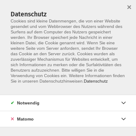
×
Datenschutz
Cookies sind kleine Datenmengen, die von einer Website
gesendet und vom Webbrowser des Nutzers während des
Surfens auf dem Computer des Nutzers gespeichert
Zum Hauptinhalt springen
werden. Ihr Browser speichert jede Nachricht in einer
kleinen Datei, die Cookie genannt wird. Wenn Sie eine
weitere Seite vom Server anfordern, sendet Ihr Browser
das Cookie an den Server zurück. Cookies wurden als
zuverlässiger Mechanismus für Websites entwickelt, um
sich Informationen zu merken oder die Surfaktivitäten des
Benutzers aufzuzeichnen. Bitte willigen Sie in die
Verwendung von Cookies ein. Weitere Informationen finden
Sie in unseren Datenschutzhinweisen.
Datenschutz
0 Kurse
Notwendig
zurück zu Kreatives Gestalten
Matomo
PETRA STAHLMANN
Verwaltungsleitung, Leitung
Programmbereich Kreatives u.