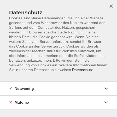
×
Datenschutz
Cookies sind kleine Datenmengen, die von einer Website
gesendet und vom Webbrowser des Nutzers während des
Surfens auf dem Computer des Nutzers gespeichert
Zum Hauptinhalt springen
werden. Ihr Browser speichert jede Nachricht in einer
kleinen Datei, die Cookie genannt wird. Wenn Sie eine
weitere Seite vom Server anfordern, sendet Ihr Browser
das Cookie an den Server zurück. Cookies wurden als
zuverlässiger Mechanismus für Websites entwickelt, um
sich Informationen zu merken oder die Surfaktivitäten des
Sie sind hier:
Benutzers aufzuzeichnen. Bitte willigen Sie in die
TAO
WKS
Ausbildungen
Verwendung von Cookies ein. Weitere Informationen finden
Sie in unseren Datenschutzhinweisen.
Datenschutz
Ausbildung zum/zur WellnessmasseurIn
23.09.2026 bis 28.01.2027 (Mi/Do von 08:00 bis
Notwendig
ca. 13:00 Uhr), Stundenplan auf Anfrage
Sowohl für Seiteneinsteiger als auch eine fundierte
Matomo
Zusatzausbildung bzw. Weiterbildung für
Kosmetiker/innen.