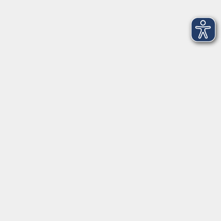
info@vhs-cham.de
Telefon: 09971 8501-0
Fax: 09971 8501-30
Öffnungszeiten
VHS
Montag bis Donnerstag
08:00 - 12:00
13:00 - 16:00
Freitag
08:00 - 14:00
Anmeldung für
Deutschkurse und Prüfungen:
Dienstag bis Donnerstag: