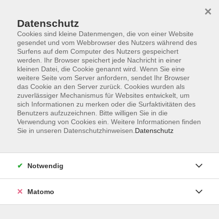
×
Datenschutz
Cookies sind kleine Datenmengen, die von einer Website
gesendet und vom Webbrowser des Nutzers während des
Surfens auf dem Computer des Nutzers gespeichert
Zum Hauptinhalt springen
werden. Ihr Browser speichert jede Nachricht in einer
kleinen Datei, die Cookie genannt wird. Wenn Sie eine
weitere Seite vom Server anfordern, sendet Ihr Browser
das Cookie an den Server zurück. Cookies wurden als
zuverlässiger Mechanismus für Websites entwickelt, um
sich Informationen zu merken oder die Surfaktivitäten des
Sie sind hier:
Benutzers aufzuzeichnen. Bitte willigen Sie in die
Meisterschule
Verwendung von Cookies ein. Weitere Informationen finden
Kaufmännische Lehrgänge mit IHK
Sie in unseren Datenschutzhinweisen.
Datenschutz
Abschluss
Notwendig
Gepr. Betriebswirt*in / Master Professional in
Business Management
E-Learning mit Präsenztagen
Matomo
"Geprüfte Betriebswirt*in / Master Professional in