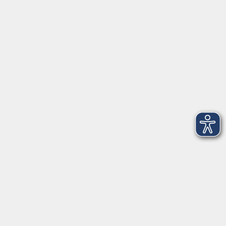
Kontakt
Mehr VHS
Unsere Berufsfachschulen
Über uns
EN 🇬🇧
Volkshochschule im Landkreis Cham e.V.
Pfarrer-Seidl-Str. 1
93413 Cham
info@vhs-cham.de
Telefon: 09971 8501-0
Fax: 09971 8501-30