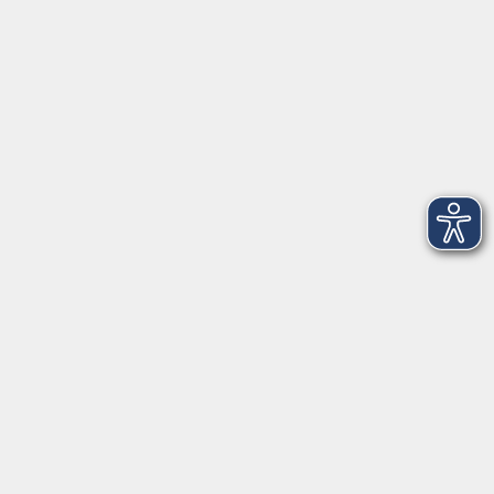
Telefon: 09971 8501-0
Fax: 09971 8501-30
Öffnungszeiten
VHS
Montag bis Donnerstag
08:00 - 12:00
13:00 - 16:00
Freitag
08:00 - 14:00
Anmeldung für
Deutschkurse und Prüfungen:
Dienstag bis Donnerstag:
8:00-13:00
14:00-16:00