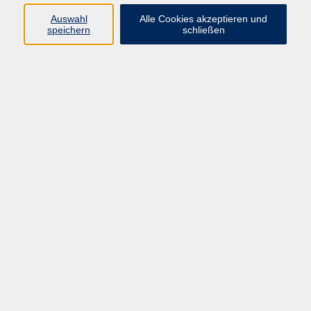
Auswahl
Alle Cookies akzeptieren und
Programm
speichern
schließen
Kultur & Gesellschaft
Kreatives & Freizeit
Gesundheit
Sprachen
Beruf
Meisterschule
Junge VHS
Internationale Projekte
Inhalte
Startseite