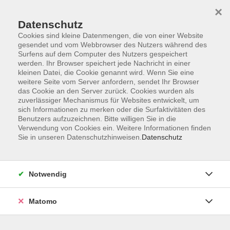
×
Datenschutz
Cookies sind kleine Datenmengen, die von einer Website
gesendet und vom Webbrowser des Nutzers während des
Surfens auf dem Computer des Nutzers gespeichert
Zum Hauptinhalt springen
werden. Ihr Browser speichert jede Nachricht in einer
kleinen Datei, die Cookie genannt wird. Wenn Sie eine
weitere Seite vom Server anfordern, sendet Ihr Browser
Der Kurs konnte nicht gefunden werden.
das Cookie an den Server zurück. Cookies wurden als
zuverlässiger Mechanismus für Websites entwickelt, um
sich Informationen zu merken oder die Surfaktivitäten des
Benutzers aufzuzeichnen. Bitte willigen Sie in die
Verwendung von Cookies ein. Weitere Informationen finden
Sie in unseren Datenschutzhinweisen.
Datenschutz
Barrierefreiheitserklärung
AGB
Datenschutzerklärung
Notwendig
Widerrufsbelehrung
Impressum
Matomo
Widerruf