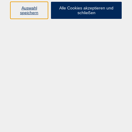
Auswahl
Alle Cookies akzeptieren und
Programm
speichern
schließen
Kultur & Gesellschaft
Kreatives & Freizeit
Gesundheit
Sprachen
Beruf
Meisterschule
Junge VHS
Internationale Projekte
Inhalte
Startseite