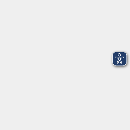
Telefon: 09971 8501-0
Fax: 09971 8501-30
Öffnungszeiten
VHS
Montag bis Donnerstag
08:00 - 12:00
13:00 - 16:00
Freitag
08:00 - 14:00
Anmeldung für
Deutschkurse und Prüfungen:
Dienstag bis Donnerstag:
8:00-13:00
14:00-16:00