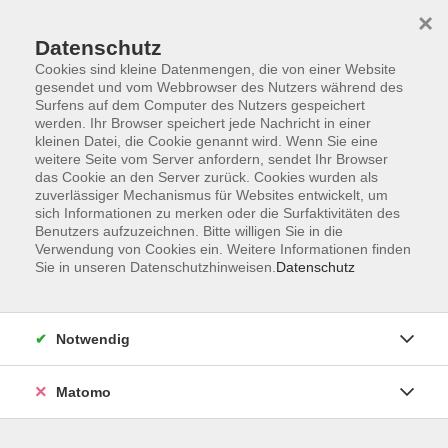
×
Datenschutz
Cookies sind kleine Datenmengen, die von einer Website
gesendet und vom Webbrowser des Nutzers während des
Surfens auf dem Computer des Nutzers gespeichert
Zum Hauptinhalt springen
werden. Ihr Browser speichert jede Nachricht in einer
kleinen Datei, die Cookie genannt wird. Wenn Sie eine
weitere Seite vom Server anfordern, sendet Ihr Browser
Der Kurs konnte nicht gefunden werden.
das Cookie an den Server zurück. Cookies wurden als
zuverlässiger Mechanismus für Websites entwickelt, um
sich Informationen zu merken oder die Surfaktivitäten des
Benutzers aufzuzeichnen. Bitte willigen Sie in die
Verwendung von Cookies ein. Weitere Informationen finden
Sie in unseren Datenschutzhinweisen.
Datenschutz
Barrierefreiheitserklärung
AGB
Datenschutzerklärung
Notwendig
Widerrufsbelehrung
Impressum
Matomo
Widerruf