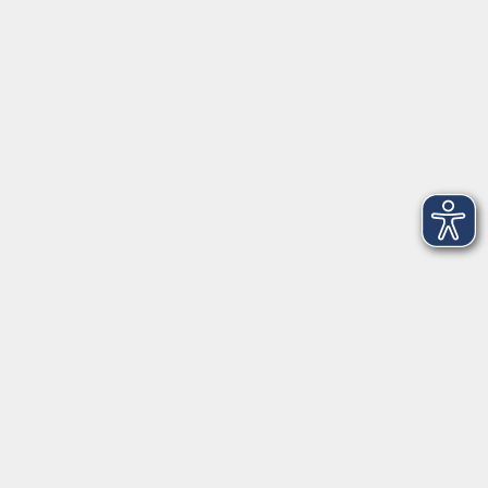
Telefon: 09971 8501-0
Fax: 09971 8501-30
Öffnungszeiten
VHS
Montag bis Donnerstag
08:00 - 12:00
13:00 - 16:00
Freitag
08:00 - 14:00
Anmeldung für
Deutschkurse und Prüfungen:
Dienstag bis Donnerstag:
8:00-13:00
14:00-16:00