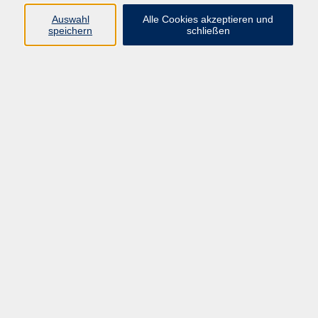
Auswahl
Alle Cookies akzeptieren und
Programm
speichern
schließen
Kultur & Gesellschaft
Kreatives & Freizeit
Gesundheit
Sprachen
Beruf
Meisterschule
Junge VHS
Internationale Projekte
Inhalte
Startseite