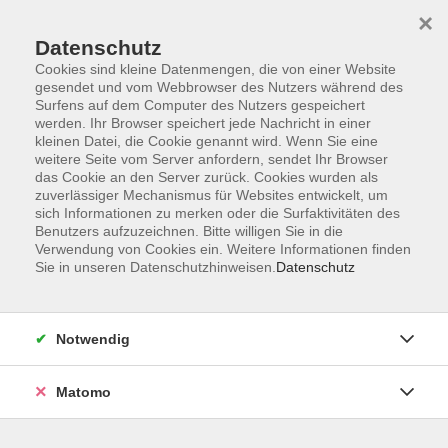
×
Datenschutz
Cookies sind kleine Datenmengen, die von einer Website
gesendet und vom Webbrowser des Nutzers während des
Surfens auf dem Computer des Nutzers gespeichert
Zum Hauptinhalt springen
werden. Ihr Browser speichert jede Nachricht in einer
kleinen Datei, die Cookie genannt wird. Wenn Sie eine
weitere Seite vom Server anfordern, sendet Ihr Browser
Der Kurs konnte nicht gefunden werden.
das Cookie an den Server zurück. Cookies wurden als
zuverlässiger Mechanismus für Websites entwickelt, um
sich Informationen zu merken oder die Surfaktivitäten des
Benutzers aufzuzeichnen. Bitte willigen Sie in die
Verwendung von Cookies ein. Weitere Informationen finden
Sie in unseren Datenschutzhinweisen.
Datenschutz
Barrierefreiheitserklärung
AGB
Datenschutzerklärung
Notwendig
Widerrufsbelehrung
Impressum
Matomo
Widerruf