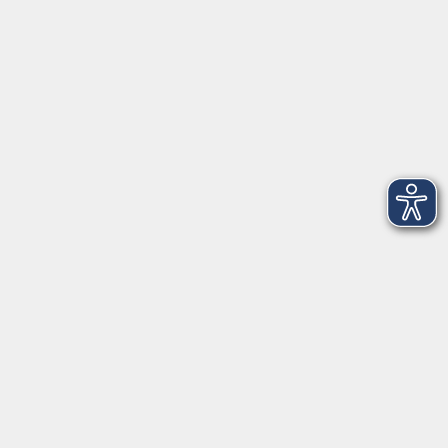
Telefon: 09971 8501-0
Fax: 09971 8501-30
Öffnungszeiten
VHS
Montag bis Donnerstag
08:00 - 12:00
13:00 - 16:00
Freitag
08:00 - 14:00
Anmeldung für
Deutschkurse und Prüfungen:
Dienstag bis Donnerstag:
8:00-13:00
14:00-16:00