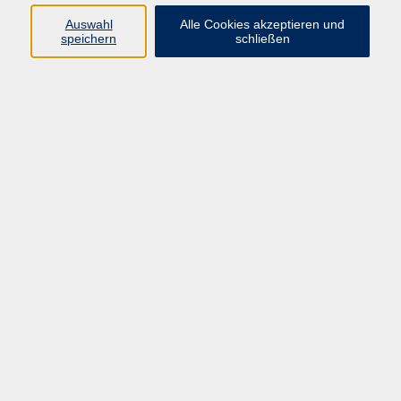
Auswahl
Alle Cookies akzeptieren und
Programm
speichern
schließen
Kultur & Gesellschaft
Kreatives & Freizeit
Gesundheit
Sprachen
Beruf
Meisterschule
Junge VHS
Internationale Projekte
Inhalte
Startseite