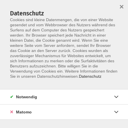
×
Datenschutz
Cookies sind kleine Datenmengen, die von einer Website
gesendet und vom Webbrowser des Nutzers während des
Surfens auf dem Computer des Nutzers gespeichert
Zum Hauptinhalt springen
werden. Ihr Browser speichert jede Nachricht in einer
kleinen Datei, die Cookie genannt wird. Wenn Sie eine
weitere Seite vom Server anfordern, sendet Ihr Browser
Der Kurs konnte nicht gefunden werden.
das Cookie an den Server zurück. Cookies wurden als
zuverlässiger Mechanismus für Websites entwickelt, um
sich Informationen zu merken oder die Surfaktivitäten des
Benutzers aufzuzeichnen. Bitte willigen Sie in die
Verwendung von Cookies ein. Weitere Informationen finden
Barrierefreiheitserklärung
Sie in unseren Datenschutzhinweisen.
Datenschutz
AGB
Datenschutzerklärung
Notwendig
Widerrufsbelehrung
Impressum
Matomo
Widerruf