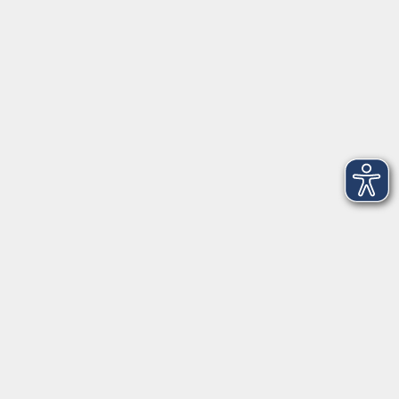
Telefon: 09971 8501-0
Fax: 09971 8501-30
Öffnungszeiten
VHS
Montag bis Donnerstag
08:00 - 12:00
13:00 - 16:00
Freitag
08:00 - 14:00
Anmeldung für
Deutschkurse und Prüfungen:
Dienstag bis Donnerstag:
8:00-13:00
14:00-16:00