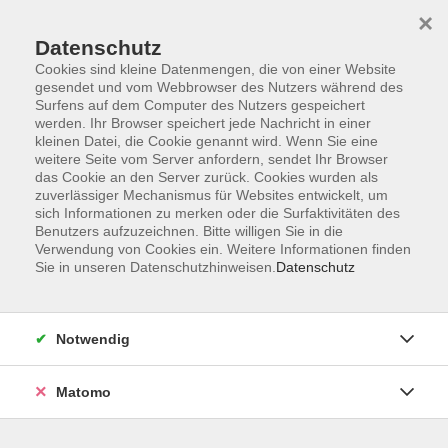
×
Datenschutz
Cookies sind kleine Datenmengen, die von einer Website
gesendet und vom Webbrowser des Nutzers während des
Surfens auf dem Computer des Nutzers gespeichert
Zum Hauptinhalt springen
werden. Ihr Browser speichert jede Nachricht in einer
kleinen Datei, die Cookie genannt wird. Wenn Sie eine
weitere Seite vom Server anfordern, sendet Ihr Browser
Der Kurs konnte nicht gefunden werden.
das Cookie an den Server zurück. Cookies wurden als
zuverlässiger Mechanismus für Websites entwickelt, um
sich Informationen zu merken oder die Surfaktivitäten des
Benutzers aufzuzeichnen. Bitte willigen Sie in die
Verwendung von Cookies ein. Weitere Informationen finden
Sie in unseren Datenschutzhinweisen.
Datenschutz
Barrierefreiheitserklärung
AGB
Datenschutzerklärung
Notwendig
Widerrufsbelehrung
Impressum
Matomo
Widerruf