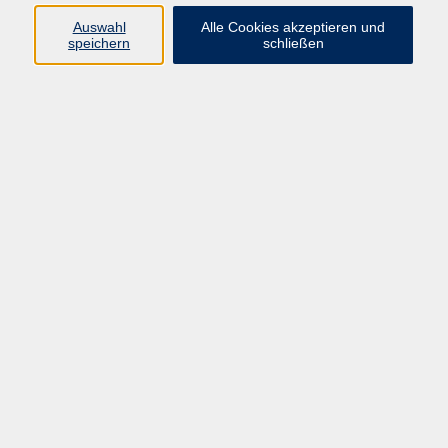
Auswahl
Alle Cookies akzeptieren und
Programm
speichern
schließen
Kultur & Gesellschaft
Kreatives & Freizeit
Gesundheit
Sprachen
Beruf
Meisterschule
Junge VHS
Internationale Projekte
Inhalte
Startseite