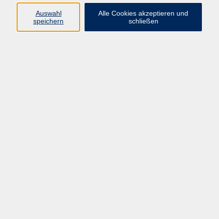
229,00 €
Gebühr
Auswahl
Alle Cookies akzeptieren und
speichern
schließen
Kursnummer:
BQ46378
Start
Ende
Do. 25.02.2027
Do. 08.04.2027
13:15 Uhr
16:30 Uhr
25 Termine
Dozent*in:
Gholamreza Shateri
Geschäftsstelle:
Cham
Lucknerstr…