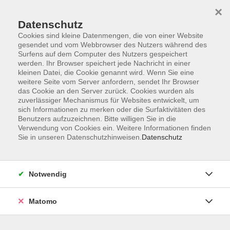
×
Datenschutz
Cookies sind kleine Datenmengen, die von einer Website
gesendet und vom Webbrowser des Nutzers während des
Surfens auf dem Computer des Nutzers gespeichert
Zum Hauptinhalt springen
werden. Ihr Browser speichert jede Nachricht in einer
kleinen Datei, die Cookie genannt wird. Wenn Sie eine
weitere Seite vom Server anfordern, sendet Ihr Browser
Der Kurs konnte nicht gefunden werden.
das Cookie an den Server zurück. Cookies wurden als
zuverlässiger Mechanismus für Websites entwickelt, um
sich Informationen zu merken oder die Surfaktivitäten des
Benutzers aufzuzeichnen. Bitte willigen Sie in die
Verwendung von Cookies ein. Weitere Informationen finden
Sie in unseren Datenschutzhinweisen.
Datenschutz
Barrierefreiheitserklärung
AGB
Datenschutzerklärung
Notwendig
Widerrufsbelehrung
Impressum
Matomo
Widerruf