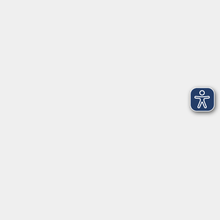
Telefon: 09971 8501-0
Fax: 09971 8501-30
Öffnungszeiten
VHS
Montag bis Donnerstag
08:00 - 12:00
13:00 - 16:00
Freitag
08:00 - 14:00
Anmeldung für
Deutschkurse und Prüfungen:
Dienstag bis Donnerstag:
8:00-13:00
14:00-16:00