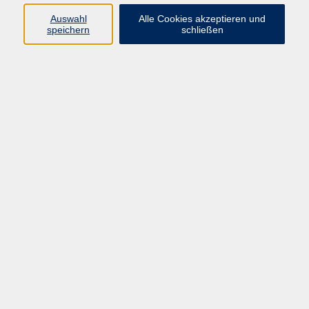
Auswahl
Alle Cookies akzeptieren und
Programm
speichern
schließen
Kultur & Gesellschaft
Kreatives & Freizeit
Gesundheit
Sprachen
Beruf
Meisterschule
Junge VHS
Internationale Projekte
Inhalte
Startseite