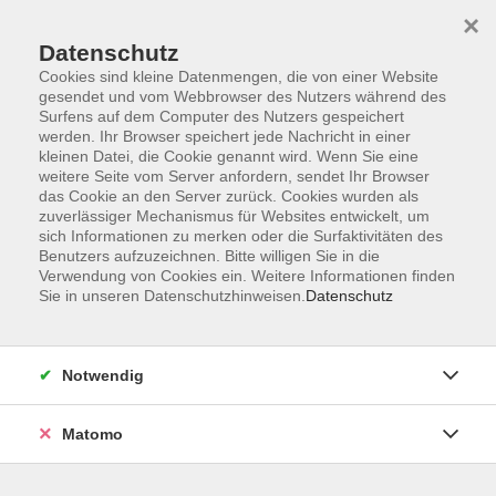
×
Datenschutz
Cookies sind kleine Datenmengen, die von einer Website
gesendet und vom Webbrowser des Nutzers während des
Surfens auf dem Computer des Nutzers gespeichert
Zum Hauptinhalt springen
werden. Ihr Browser speichert jede Nachricht in einer
kleinen Datei, die Cookie genannt wird. Wenn Sie eine
weitere Seite vom Server anfordern, sendet Ihr Browser
Der Kurs konnte nicht gefunden werden.
das Cookie an den Server zurück. Cookies wurden als
zuverlässiger Mechanismus für Websites entwickelt, um
sich Informationen zu merken oder die Surfaktivitäten des
Benutzers aufzuzeichnen. Bitte willigen Sie in die
Verwendung von Cookies ein. Weitere Informationen finden
Sie in unseren Datenschutzhinweisen.
Datenschutz
Barrierefreiheitserklärung
AGB
Datenschutzerklärung
Notwendig
Widerrufsbelehrung
Impressum
Matomo
Widerruf