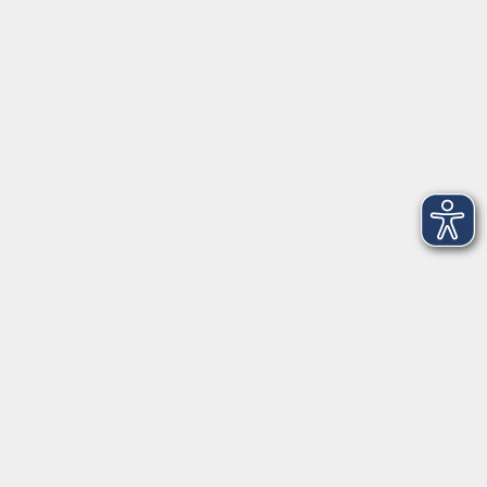
Telefon: 09971 8501-0
Fax: 09971 8501-30
Öffnungszeiten
VHS
Montag bis Donnerstag
08:00 - 12:00
13:00 - 16:00
Freitag
08:00 - 14:00
Anmeldung für
Deutschkurse und Prüfungen:
Dienstag bis Donnerstag:
8:00-13:00
14:00-16:00