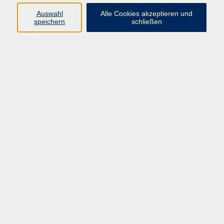
Auswahl
Alle Cookies akzeptieren und
Programm
speichern
schließen
Kultur & Gesellschaft
Kreatives & Freizeit
Gesundheit
Sprachen
Beruf
Meisterschule
Junge VHS
Internationale Projekte
Inhalte
Startseite