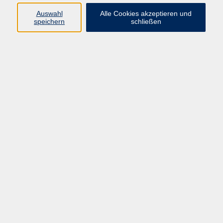
Auswahl
Alle Cookies akzeptieren und
Programm
speichern
schließen
Kultur & Gesellschaft
Kreatives & Freizeit
Gesundheit
Sprachen
Beruf
Meisterschule
Junge VHS
Internationale Projekte
Inhalte
Startseite