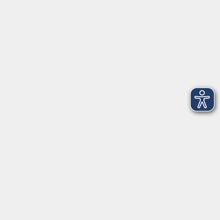
Telefon: 09971 8501-0
Fax: 09971 8501-30
Öffnungszeiten
VHS
Montag bis Donnerstag
08:00 - 12:00
13:00 - 16:00
Freitag
08:00 - 14:00
Anmeldung für
Deutschkurse und Prüfungen:
Dienstag bis Donnerstag:
8:00-13:00
14:00-16:00