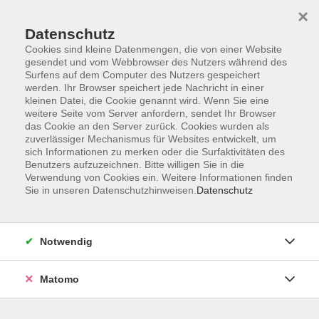
×
Datenschutz
Cookies sind kleine Datenmengen, die von einer Website
gesendet und vom Webbrowser des Nutzers während des
Surfens auf dem Computer des Nutzers gespeichert
Zum Hauptinhalt springen
werden. Ihr Browser speichert jede Nachricht in einer
kleinen Datei, die Cookie genannt wird. Wenn Sie eine
weitere Seite vom Server anfordern, sendet Ihr Browser
Der Kurs konnte nicht gefunden werden.
das Cookie an den Server zurück. Cookies wurden als
zuverlässiger Mechanismus für Websites entwickelt, um
sich Informationen zu merken oder die Surfaktivitäten des
Benutzers aufzuzeichnen. Bitte willigen Sie in die
Verwendung von Cookies ein. Weitere Informationen finden
Sie in unseren Datenschutzhinweisen.
Datenschutz
Barrierefreiheitserklärung
AGB
Datenschutzerklärung
Notwendig
Widerrufsbelehrung
Impressum
Matomo
Widerruf