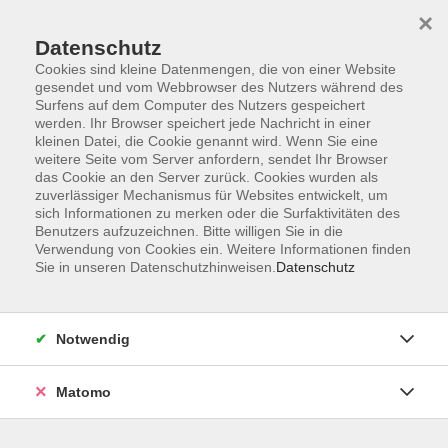
×
Datenschutz
Cookies sind kleine Datenmengen, die von einer Website
gesendet und vom Webbrowser des Nutzers während des
Surfens auf dem Computer des Nutzers gespeichert
Zum Hauptinhalt springen
werden. Ihr Browser speichert jede Nachricht in einer
kleinen Datei, die Cookie genannt wird. Wenn Sie eine
weitere Seite vom Server anfordern, sendet Ihr Browser
Der Kurs konnte nicht gefunden werden.
das Cookie an den Server zurück. Cookies wurden als
zuverlässiger Mechanismus für Websites entwickelt, um
sich Informationen zu merken oder die Surfaktivitäten des
Benutzers aufzuzeichnen. Bitte willigen Sie in die
Verwendung von Cookies ein. Weitere Informationen finden
Sie in unseren Datenschutzhinweisen.
Datenschutz
Barrierefreiheitserklärung
AGB
Datenschutzerklärung
Notwendig
Widerrufsbelehrung
Impressum
Matomo
Widerruf