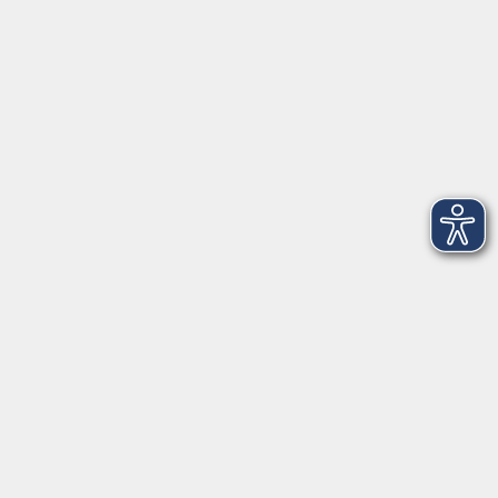
Telefon: 09971 8501-0
Fax: 09971 8501-30
Öffnungszeiten
VHS
Montag bis Donnerstag
08:00 - 12:00
13:00 - 16:00
Freitag
08:00 - 14:00
Anmeldung für
Deutschkurse und Prüfungen:
Dienstag bis Donnerstag:
8:00-13:00
14:00-16:00