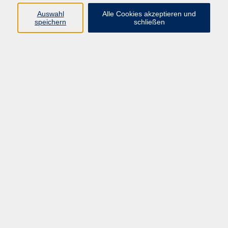
Auswahl
Alle Cookies akzeptieren und
Programm
speichern
schließen
Kultur & Gesellschaft
Kreatives & Freizeit
Gesundheit
Sprachen
Beruf
Meisterschule
Junge VHS
Internationale Projekte
Inhalte
Startseite